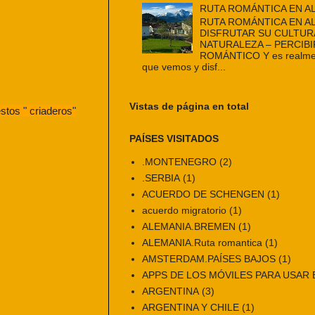
RUTA ROMÁNTICA EN A
RUTA ROMÁNTICA EN A
DISFRUTAR SU CULTUR
NATURALEZA – PERCIBI
ROMÁNTICO Y es realmen
que vemos y disf...
Vistas de página en total
stos " criaderos"
PAÍSES VISITADOS
.MONTENEGRO
(2)
.SERBIA
(1)
ACUERDO DE SCHENGEN
(1)
acuerdo migratorio
(1)
ALEMANIA.BREMEN
(1)
ALEMANIA.Ruta romantica
(1)
AMSTERDAM.PAÍSES BAJOS
(1)
APPS DE LOS MÓVILES PARA USAR E
ARGENTINA
(3)
ARGENTINA Y CHILE
(1)