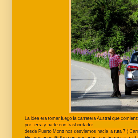
La idea era tomar luego la carretera Austral que comie
por tierra y parte con trasbordador
desde Puerto Montt nos desviamos hacia la ruta 7 ( Carr
Hicimos unos 46 Km pavimentados, con hermosas vistas