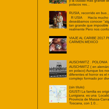
y la ciudad más grande d
polacos res...
RUSIA, recorrido en bus ,
R USIA Hacía mucho t
deseábamos conocer “alg
tan grande que imposible
realmente Pero nos confo
VIAJE AL CARIBE 2017.P
CARMEN.MEXICO
AUSCHWITZ . POLONIA
AUSCHWITZ ( en alemán
en polaco) Aunque los n
diferentes el horror es e
complejo formado por dive
(sin título)
GIUSTI La familia es origi
Lunigiana. es una Localid
Provincia de Massa-Carra
Toscana, con 1.0...