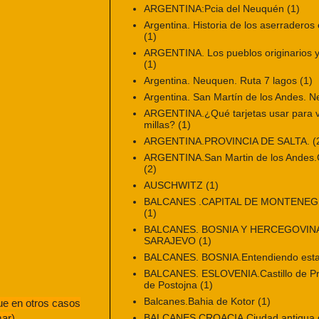
ARGENTINA:Pcia del Neuquén
(1)
Argentina. Historia de los aserraderos 
(1)
ARGENTINA. Los pueblos originarios y 
(1)
Argentina. Neuquen. Ruta 7 lagos
(1)
Argentina. San Martín de los Andes. 
ARGENTINA.¿Qué tarjetas usar para vi
millas?
(1)
ARGENTINA.PROVINCIA DE SALTA.
(
ARGENTINA.San Martin de los Andes.Ci
(2)
AUSCHWITZ
(1)
BALCANES .CAPITAL DE MONTENE
(1)
BALCANES. BOSNIA Y HERCEGOVINA
SARAJEVO
(1)
BALCANES. BOSNIA.Entendiendo esta
BALCANES. ESLOVENIA.Castillo de Pr
de Postojna
(1)
Balcanes.Bahia de Kotor
(1)
que en otros casos
BALCANES.CROACIA.Ciudad antigua de
mar)