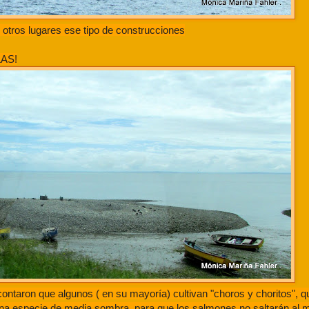
otros lugares ese tipo de construcciones
LAS!
ontaron que algunos ( en su mayoría) cultivan "choros y choritos", 
na especie de media sombra, para que los salmones no saltarán al 