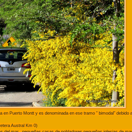
nza en Puerto Montt y es denominada en ese tramo " bimodal" debido 
etera Austral Km 0)
 del mar , pequeñas casas de pobladores,pequeñas iglesias de mad