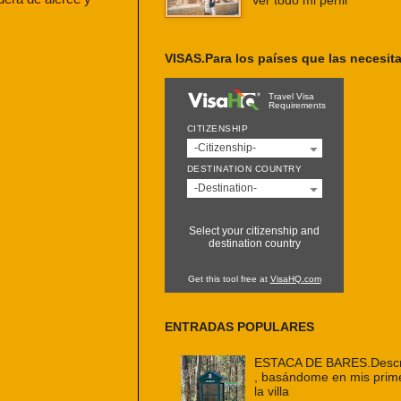
Ver todo mi perfil
VISAS.Para los países que las necesit
Travel Visa
Requirements
CITIZENSHIP
-Citizenship-
DESTINATION COUNTRY
-Destination-
Select your citizenship and
destination country
Get this tool free at
VisaHQ.com
ENTRADAS POPULARES
ESTACA DE BARES.Descri
, basándome en mis prim
la villa