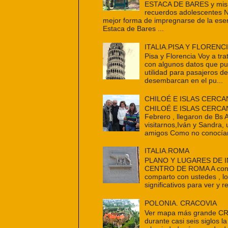
ESTACA DE BARES y mis 
recuerdos adolescentes 
mejor forma de impregnarse de la ese
Estaca de Bares ...
ITALIA.PISA Y FLORENC
Pisa y Florencia Voy a tra
con algunos datos que p
utilidad para pasajeros d
desembarcan en el pu...
CHILOÉ E ISLAS CERCA
CHILOÉ E ISLAS CERCAN
Febrero , llegaron de Bs 
visitarnos,Iván y Sandra,
amigos Como no conocían
ITALIA.ROMA
PLANO Y LUGARES DE 
CENTRO DE ROMA A cont
comparto con ustedes , l
significativos para ver y re
POLONIA. CRACOVIA
Ver mapa más grande C
durante casi seis siglos la