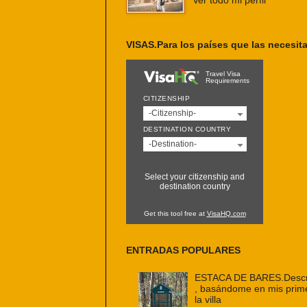
Ver todo mi perfil
VISAS.Para los países que las necesit
Travel Visa
Requirements
CITIZENSHIP
-Citizenship-
DESTINATION COUNTRY
-Destination-
Select your citizenship and
destination country
Get this tool free at
VisaHQ.com
ENTRADAS POPULARES
ESTACA DE BARES.Descri
, basándome en mis prim
la villa