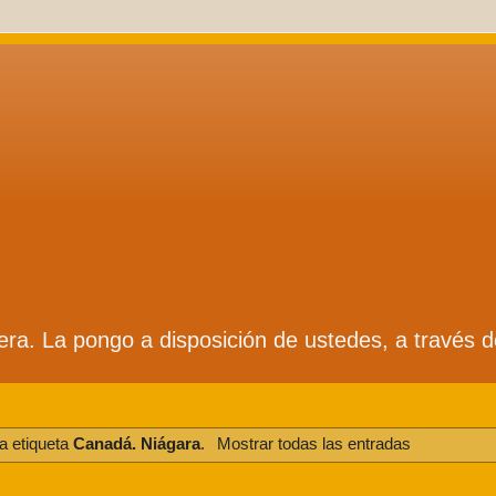
ífera. La pongo a disposición de ustedes, a través 
a etiqueta
Canadá. Niágara
.
Mostrar todas las entradas