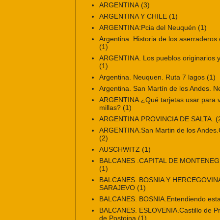
ARGENTINA
(3)
ARGENTINA Y CHILE
(1)
ARGENTINA:Pcia del Neuquén
(1)
Argentina. Historia de los aserraderos 
(1)
ARGENTINA. Los pueblos originarios y 
(1)
Argentina. Neuquen. Ruta 7 lagos
(1)
Argentina. San Martín de los Andes. 
ARGENTINA.¿Qué tarjetas usar para vi
millas?
(1)
ARGENTINA.PROVINCIA DE SALTA.
(
ARGENTINA.San Martin de los Andes.Ci
(2)
AUSCHWITZ
(1)
BALCANES .CAPITAL DE MONTENE
(1)
BALCANES. BOSNIA Y HERCEGOVINA
SARAJEVO
(1)
BALCANES. BOSNIA.Entendiendo esta
BALCANES. ESLOVENIA.Castillo de Pr
de Postojna
(1)