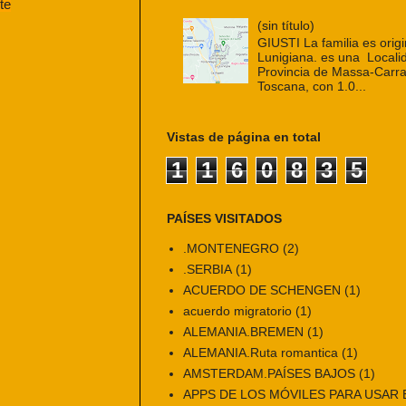
te
(sin título)
GIUSTI La familia es origi
Lunigiana. es una Localid
Provincia de Massa-Carra
Toscana, con 1.0...
Vistas de página en total
1
1
6
0
8
3
5
PAÍSES VISITADOS
.MONTENEGRO
(2)
.SERBIA
(1)
ACUERDO DE SCHENGEN
(1)
acuerdo migratorio
(1)
ALEMANIA.BREMEN
(1)
ALEMANIA.Ruta romantica
(1)
AMSTERDAM.PAÍSES BAJOS
(1)
APPS DE LOS MÓVILES PARA USAR E