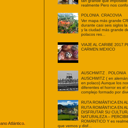
tan grande que imposible
realmente Pero nos confo
POLONIA. CRACOVIA
Ver mapa más grande C
durante casi seis siglos la
y la ciudad más grande d
polacos res...
VIAJE AL CARIBE 2017.P
CARMEN.MEXICO
AUSCHWITZ . POLONIA
AUSCHWITZ ( en alemán
en polaco) Aunque los n
diferentes el horror es e
complejo formado por dive
RUTA ROMÁNTICA EN A
RUTA ROMÁNTICA EN A
DISFRUTAR SU CULTUR
NATURALEZA – PERCIBI
ROMÁNTICO Y es realmen
ano Atlántico.
que vemos y disf...