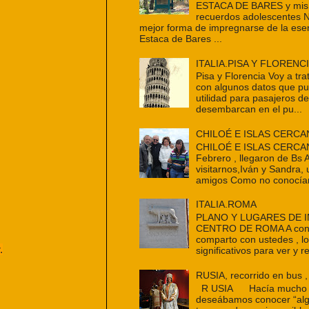
ESTACA DE BARES y mis 
recuerdos adolescentes 
mejor forma de impregnarse de la ese
Estaca de Bares ...
ITALIA.PISA Y FLORENC
Pisa y Florencia Voy a tra
con algunos datos que p
utilidad para pasajeros d
desembarcan en el pu...
CHILOÉ E ISLAS CERCA
CHILOÉ E ISLAS CERCAN
Febrero , llegaron de Bs 
visitarnos,Iván y Sandra,
amigos Como no conocían
ITALIA.ROMA
PLANO Y LUGARES DE 
CENTRO DE ROMA A cont
comparto con ustedes , l
.
significativos para ver y re
RUSIA, recorrido en bus ,
R USIA Hacía mucho t
deseábamos conocer “alg