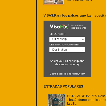
Ver todo mi perfil
VISAS.Para los países que las necesit
Travel Visa
Requirements
CITIZENSHIP
-Citizenship-
DESTINATION COUNTRY
-Destination-
Select your citizenship and
destination country
Get this tool free at
VisaHQ.com
ENTRADAS POPULARES
ESTACA DE BARES.Descri
, basándome en mis prim
la villa