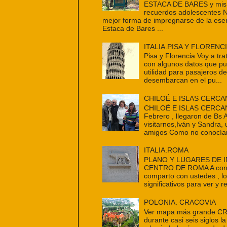
ESTACA DE BARES y mis 
recuerdos adolescentes 
mejor forma de impregnarse de la ese
Estaca de Bares ...
ITALIA.PISA Y FLORENC
Pisa y Florencia Voy a tra
con algunos datos que p
utilidad para pasajeros d
desembarcan en el pu...
CHILOÉ E ISLAS CERCA
CHILOÉ E ISLAS CERCAN
Febrero , llegaron de Bs 
visitarnos,Iván y Sandra,
amigos Como no conocían
ITALIA.ROMA
PLANO Y LUGARES DE 
CENTRO DE ROMA A cont
comparto con ustedes , l
significativos para ver y re
POLONIA. CRACOVIA
Ver mapa más grande C
durante casi seis siglos la