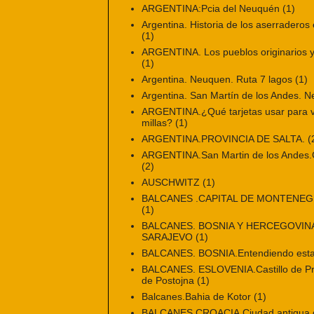
ARGENTINA:Pcia del Neuquén
(1)
Argentina. Historia de los aserraderos 
(1)
ARGENTINA. Los pueblos originarios y 
(1)
Argentina. Neuquen. Ruta 7 lagos
(1)
Argentina. San Martín de los Andes. 
ARGENTINA.¿Qué tarjetas usar para vi
millas?
(1)
ARGENTINA.PROVINCIA DE SALTA.
(
ARGENTINA.San Martin de los Andes.Ci
(2)
AUSCHWITZ
(1)
BALCANES .CAPITAL DE MONTENE
(1)
BALCANES. BOSNIA Y HERCEGOVINA
SARAJEVO
(1)
BALCANES. BOSNIA.Entendiendo esta
BALCANES. ESLOVENIA.Castillo de Pr
de Postojna
(1)
Balcanes.Bahia de Kotor
(1)
BALCANES.CROACIA.Ciudad antigua de