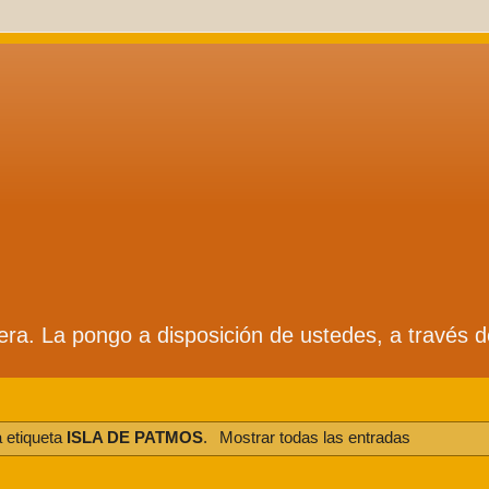
ífera. La pongo a disposición de ustedes, a través 
 etiqueta
ISLA DE PATMOS
.
Mostrar todas las entradas