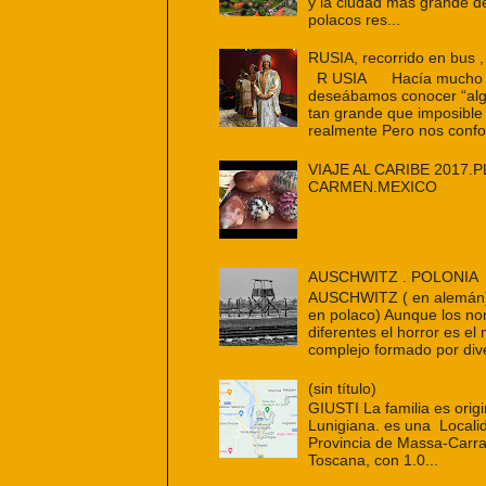
y la ciudad más grande d
polacos res...
RUSIA, recorrido en bus ,
R USIA Hacía mucho t
deseábamos conocer “alg
tan grande que imposible
realmente Pero nos confo
VIAJE AL CARIBE 2017.P
CARMEN.MEXICO
AUSCHWITZ . POLONIA
AUSCHWITZ ( en alemán
en polaco) Aunque los n
diferentes el horror es e
complejo formado por dive
(sin título)
GIUSTI La familia es origi
Lunigiana. es una Localid
Provincia de Massa-Carra
Toscana, con 1.0...