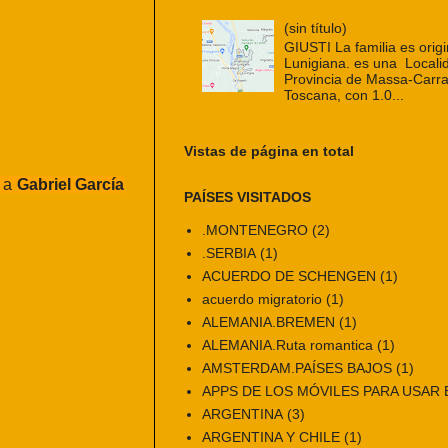
(sin título)
GIUSTI La familia es origi
Lunigiana. es una Localid
Provincia de Massa-Carra
Toscana, con 1.0...
Vistas de página en total
n a
Gabriel García
PAÍSES VISITADOS
.MONTENEGRO
(2)
.SERBIA
(1)
ACUERDO DE SCHENGEN
(1)
acuerdo migratorio
(1)
ALEMANIA.BREMEN
(1)
ALEMANIA.Ruta romantica
(1)
AMSTERDAM.PAÍSES BAJOS
(1)
APPS DE LOS MÓVILES PARA USAR E
ARGENTINA
(3)
ARGENTINA Y CHILE
(1)