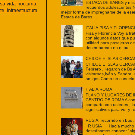
ESTACA DE BARES y mis 
sa vida nocturna,
recuerdos adolescentes 
e infraestructura
mejor forma de impregnarse de la ese
Estaca de Bares ...
ITALIA.PISA Y FLORENC
Pisa y Florencia Voy a tra
con algunos datos que p
utilidad para pasajeros d
desembarcan en el pu...
CHILOÉ E ISLAS CERCA
CHILOÉ E ISLAS CERCAN
Febrero , llegaron de Bs 
visitarnos,Iván y Sandra,
amigos Como no conocían
ITALIA.ROMA
PLANO Y LUGARES DE 
CENTRO DE ROMA A cont
comparto con ustedes , l
significativos para ver y re
RUSIA, recorrido en bus ,
R USIA Hacía mucho t
deseábamos conocer “alg