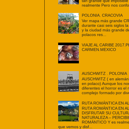
tan grande que imposible
realmente Pero nos confo
POLONIA. CRACOVIA
Ver mapa más grande C
durante casi seis siglos la
y la ciudad más grande d
polacos res...
VIAJE AL CARIBE 2017.P
CARMEN.MEXICO
AUSCHWITZ . POLONIA
AUSCHWITZ ( en alemán
en polaco) Aunque los n
diferentes el horror es e
complejo formado por dive
RUTA ROMÁNTICA EN A
RUTA ROMÁNTICA EN A
DISFRUTAR SU CULTUR
NATURALEZA – PERCIBI
ROMÁNTICO Y es realmen
que vemos y disf...