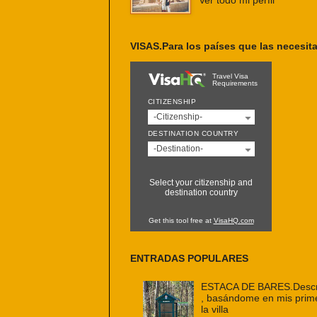
Ver todo mi perfil
VISAS.Para los países que las necesit
Travel Visa
Requirements
CITIZENSHIP
-Citizenship-
DESTINATION COUNTRY
-Destination-
Select your citizenship and
destination country
Get this tool free at
VisaHQ.com
ENTRADAS POPULARES
ESTACA DE BARES.Descri
, basándome en mis prim
la villa