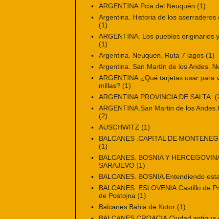
ARGENTINA:Pcia del Neuquén
(1)
Argentina. Historia de los aserraderos 
(1)
ARGENTINA. Los pueblos originarios y 
(1)
Argentina. Neuquen. Ruta 7 lagos
(1)
Argentina. San Martín de los Andes. 
ARGENTINA.¿Qué tarjetas usar para vi
millas?
(1)
ARGENTINA.PROVINCIA DE SALTA.
(
ARGENTINA.San Martin de los Andes.Ci
(2)
AUSCHWITZ
(1)
BALCANES .CAPITAL DE MONTENE
(1)
BALCANES. BOSNIA Y HERCEGOVINA
SARAJEVO
(1)
BALCANES. BOSNIA.Entendiendo esta
BALCANES. ESLOVENIA.Castillo de Pr
de Postojna
(1)
Balcanes.Bahia de Kotor
(1)
BALCANES.CROACIA.Ciudad antigua de