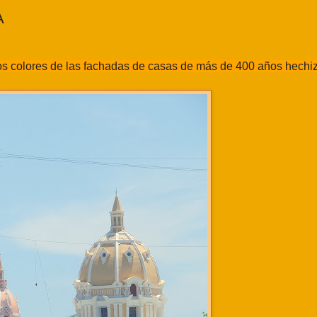
A
los colores de las fachadas de casas de más de 400 años hechiz