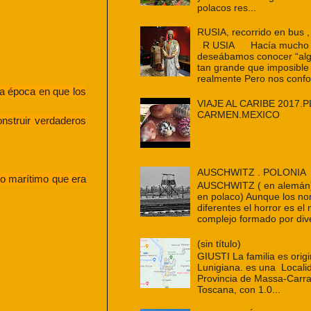
polacos res...
RUSIA, recorrido en bus ,
R USIA Hacía mucho t
deseábamos conocer “alg
tan grande que imposible
realmente Pero nos confo
a época en que los
VIAJE AL CARIBE 2017.P
CARMEN.MEXICO
nstruir verdaderos
AUSCHWITZ . POLONIA
io marítimo que era
AUSCHWITZ ( en alemán
en polaco) Aunque los n
diferentes el horror es e
complejo formado por dive
(sin título)
GIUSTI La familia es origi
Lunigiana. es una Localid
Provincia de Massa-Carra
Toscana, con 1.0...