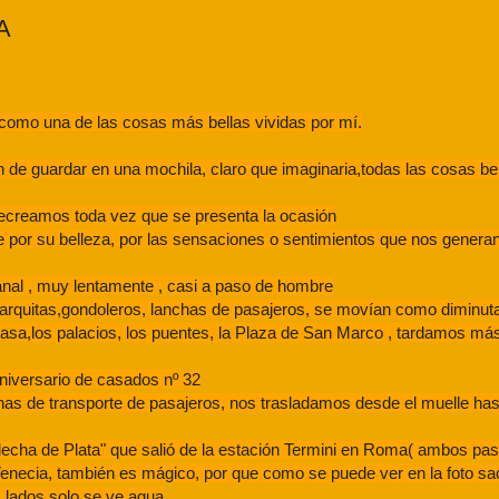
A
como una de las cosas más bellas vividas por mí.
e guardar en una mochila, claro que imaginaria,todas las cosas be
 recreamos toda vez que se presenta la ocasión
 por su belleza, por las sensaciones o sentimientos que nos generan
anal , muy lentamente , casi a paso de hombre
arquitas,gondoleros, lanchas de pasajeros, se movían como diminut
asa,los palacios, los puentes, la Plaza de San Marco , tardamos má
iversario de casados nº 32
has de transporte de pasajeros, nos trasladamos desde el muelle has
Flecha de Plata" que salió de la estación Termini en Roma( ambos pa
 Venecia, también es mágico, por que como se puede ver en la foto sa
 lados solo se ve agua