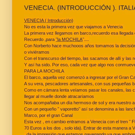
VENECIA. (INTRODUCCIÓN ). ITALI
VENECIA ( Introducción)
No es esta la primera vez que viajamos a Venecia
La primera vez llegamos en barco,recuerdo esa llegada 
Recuerdo ,para
"la MOCHILA
"....
Con Norberto hace muchooos años tomamos la decisión d
o viviéramos
Con el transcurso del tiempo, las sacamos de allí y las
Y así ha sido. Por eso, cada vez que algo nos conmueve
PARA LA MOCHILA
El barco, aquella vez comenzó a ingresar por el Gran C
A su vera, pescadores artesanales, con sus pequeñas b
Como en cámara lenta veíamos pasar los canales, las c
llegar al muelle donde atracaríamos
Nos acompañaba un día hermoso de sol y era nuestro an
Con un pequeño " vaporetto" así se denomina a las lanc
Marco, por el gran Canal
Esta vez , en cambio entramos a Venecia con el tren " 
70 Euros a los dos , solo ida). Entrar de esta manera a
, da la impresión que estamos navegando,ya que ambos