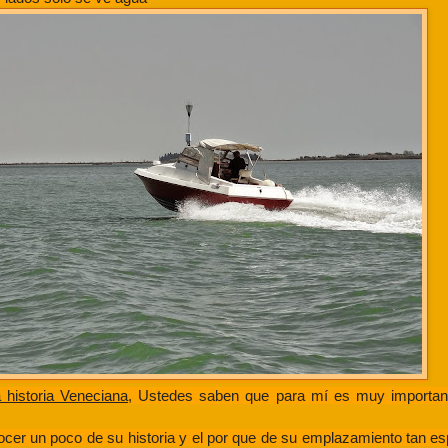
 historia Veneciana
, Ustedes saben que para mí es muy importan
cer un poco de su historia y el por que de su emplazamiento tan esp