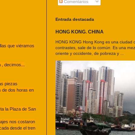
Comentarios
Entrada destacada
HONG KONG. CHINA
HONG KONG Hong Kong es una ciudad d
llas que viéramos
contrastes, sale de lo común Es una mezc
oriente y occidente, de pobreza y ...
 , decimos...
as piezas
s de dos horas en
ta la Plaza de San
sajes nos costaron
cada desde el tren