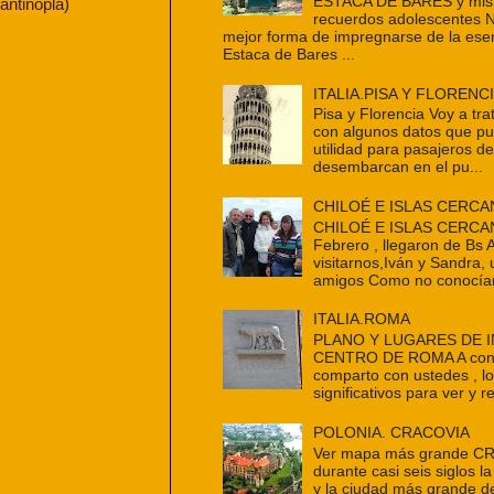
ESTACA DE BARES y mis 
antinopla)
recuerdos adolescentes 
mejor forma de impregnarse de la ese
Estaca de Bares ...
ITALIA.PISA Y FLORENC
Pisa y Florencia Voy a tra
con algunos datos que p
utilidad para pasajeros d
desembarcan en el pu...
CHILOÉ E ISLAS CERCA
CHILOÉ E ISLAS CERCAN
Febrero , llegaron de Bs 
visitarnos,Iván y Sandra,
amigos Como no conocían
ITALIA.ROMA
PLANO Y LUGARES DE 
CENTRO DE ROMA A cont
comparto con ustedes , l
significativos para ver y re
POLONIA. CRACOVIA
Ver mapa más grande C
durante casi seis siglos la
y la ciudad más grande d