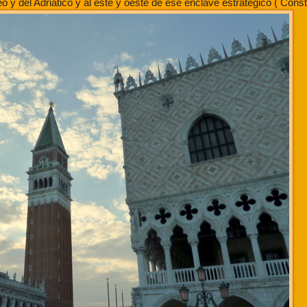
o y del Adriático y al este y oeste de ese enclave estratégico ( Const