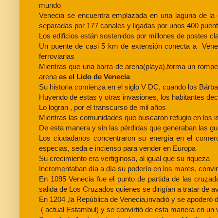
mundo
Venecia se encuentra emplazada en una laguna de la c
separadas por 177 canales y ligadas por unos 400 puent
Los edificios están sostenidos por millones de postes 
Un puente de casi 5 km de extensión conecta a Venecia 
ferroviarias
Mientras que una barra de arena(playa),forma un rompeola
arena
es el Lido de Venecia
Su historia comienza en el siglo V DC, cuando los Bárba
Huyendo de estas y otras invasiones, los habitantes dec
Lo logran , por el transcurso de mil años
Mientras las comunidades que buscaron refugio en los i
De esta manera y sin las pérdidas que generaban las gu
Los ciudadanos concentraron su energía en el comer
especias, seda e incienso para vender en Europa
Su crecimiento era vertiginoso, al igual que su riqueza
Incrementaban día a día su poderío en los mares, convi
En 1095 Venecia fue el punto de partida de las cruzadas
salida de Los Cruzados quienes se dirigían a tratar de av
En 1204 ,la República de Venecia,invadió y se apoderó 
( actual Estambul) y se convirtió de esta manera en un