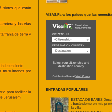
 islotes que están
VISAS.Para los países que las necesit
arretera y las vías
Travel Visa
Requirements
 franja de tierra y
CITIZENSHIP
-Citizenship-
DESTINATION COUNTRY
-Destination-
Select your citizenship and
 independiente
destination country
los musulmanes por
Get this tool free at
VisaHQ.com
ENTRADAS POPULARES
o para facilitar la
 de Jerusalém
ESTACA DE BARES.Descri
, basándome en mis prim
la villa