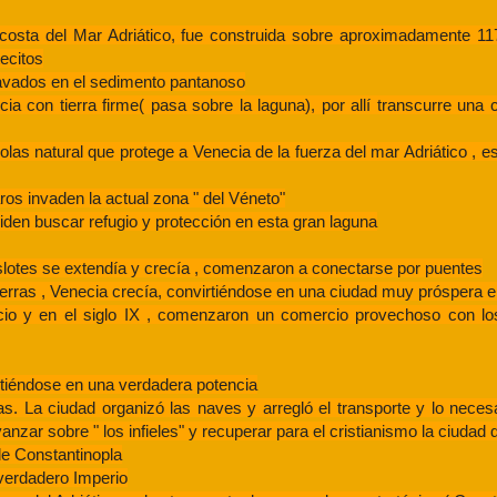
osta del Mar Adriático, fue construida sobre aproximadamente 117
ecitos
clavados en el sedimento pantanoso
con tierra firme( pasa sobre la laguna), por allí transcurre una c
s natural que protege a Venecia de la fuerza del mar Adriático , esta
ros invaden la actual zona " del Véneto"
iden buscar refugio y protección en esta gran laguna
slotes se extendía y crecía , comenzaron a conectarse por puentes
erras , Venecia crecía, convirtiéndose en una ciudad muy próspera e
cio y en el siglo IX , comenzaron un comercio provechoso con 
rtiéndose en una verdadera potencia
. La ciudad organizó las naves y arregló el transporte y lo necesari
anzar sobre " los infieles" y recuperar para el cristianismo la ciudad
de Constantinopla
 verdadero Imperio