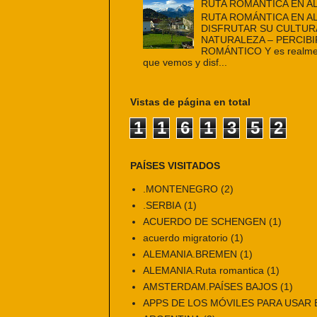
RUTA ROMÁNTICA EN A
RUTA ROMÁNTICA EN A
DISFRUTAR SU CULTUR
NATURALEZA – PERCIBI
ROMÁNTICO Y es realmen
que vemos y disf...
Vistas de página en total
1
1
6
1
3
5
2
PAÍSES VISITADOS
.MONTENEGRO
(2)
.SERBIA
(1)
ACUERDO DE SCHENGEN
(1)
acuerdo migratorio
(1)
ALEMANIA.BREMEN
(1)
ALEMANIA.Ruta romantica
(1)
AMSTERDAM.PAÍSES BAJOS
(1)
APPS DE LOS MÓVILES PARA USAR E