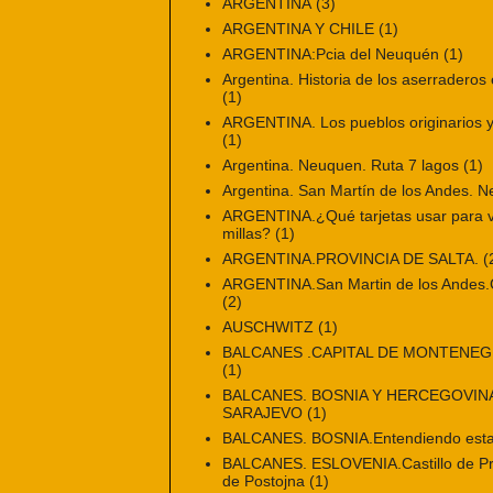
ARGENTINA
(3)
ARGENTINA Y CHILE
(1)
ARGENTINA:Pcia del Neuquén
(1)
Argentina. Historia de los aserraderos 
(1)
ARGENTINA. Los pueblos originarios y 
(1)
Argentina. Neuquen. Ruta 7 lagos
(1)
Argentina. San Martín de los Andes. 
ARGENTINA.¿Qué tarjetas usar para vi
millas?
(1)
ARGENTINA.PROVINCIA DE SALTA.
(
ARGENTINA.San Martin de los Andes.Ci
(2)
AUSCHWITZ
(1)
BALCANES .CAPITAL DE MONTENE
(1)
BALCANES. BOSNIA Y HERCEGOVINA
SARAJEVO
(1)
BALCANES. BOSNIA.Entendiendo esta
BALCANES. ESLOVENIA.Castillo de Pr
de Postojna
(1)