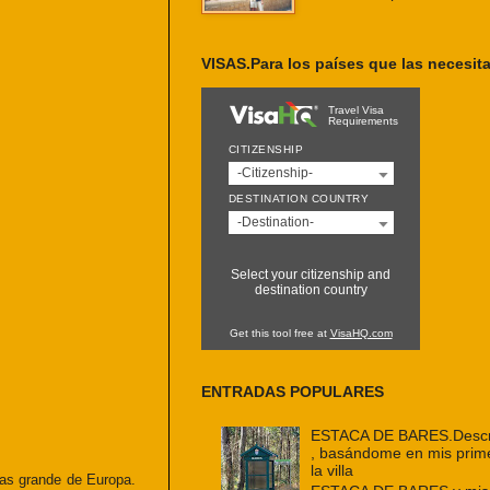
VISAS.Para los países que las necesit
Travel Visa
Requirements
CITIZENSHIP
-Citizenship-
DESTINATION COUNTRY
-Destination-
Select your citizenship and
destination country
Get this tool free at
VisaHQ.com
ENTRADAS POPULARES
ESTACA DE BARES.Descri
, basándome en mis prim
la villa
as grande de Europa.