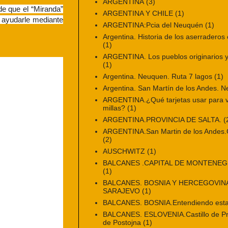
ARGENTINA
(3)
de que el “Miranda”
ARGENTINA Y CHILE
(1)
n ayudarle mediante
ARGENTINA:Pcia del Neuquén
(1)
Argentina. Historia de los aserraderos 
(1)
ARGENTINA. Los pueblos originarios y 
(1)
Argentina. Neuquen. Ruta 7 lagos
(1)
Argentina. San Martín de los Andes. 
ARGENTINA.¿Qué tarjetas usar para vi
millas?
(1)
ARGENTINA.PROVINCIA DE SALTA.
(
ARGENTINA.San Martin de los Andes.Ci
(2)
AUSCHWITZ
(1)
BALCANES .CAPITAL DE MONTENE
(1)
BALCANES. BOSNIA Y HERCEGOVINA
SARAJEVO
(1)
BALCANES. BOSNIA.Entendiendo esta
BALCANES. ESLOVENIA.Castillo de Pr
de Postojna
(1)