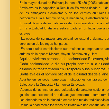
Es la
mayor ciudad de Eslovaquia, con 425 459 (2005) habitan
Bratislava es la capital
de la Republica Eslovaca desde el 1 d
de las embajadas extranjeras
y de los centros culturales 
petroquimica, la automovilistica, la mecanica, la
electrotecnica 
El nivel de vida de los habitantes de Bratislava alcanza
la med
En la actualidad Bratislava esta situada en un lugar que an
eslavos.
La epoca de su mayor prosperidad se extendio durante ca
coronacion
de los reyes hungaros.
En esta ciudad establecieron sus residencias importantes
fam
artistas de la epoca: Mozart, Haydn, Beethoven y Liszt.
Aqui
convivieron personas de nacionalidad Eslovaca, Al
Cada nacionalidad le dio su propio nombre a la ciuda
eslavos lo transformaron en
Prešporok y los hungaros u
Bratislava es el nombre
oficial de la ciudad desde el ano
Aqui tienen su sede numerosas instituciones culturales, co
Eslovaco
y la Orquesta Filarmonica Eslovaca.
Ademas de las instituciones culturales de caracter
nacional, d
galerias que exponen el arte de antiguos maestros, como
tambi
Los alrededores de la ciudad siempre han tenido tradición vini
Desde la edad media los vinos de Bratislava han
constituido u