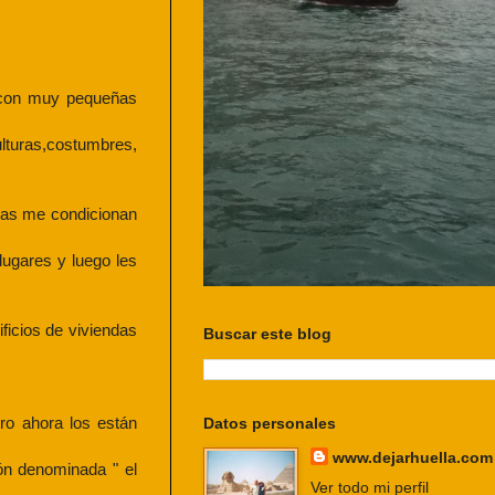
, con muy pequeñas
ulturas,costumbres,
mas me condicionan
lugares y luego les
ficios de viviendas
Buscar este blog
ro ahora los están
Datos personales
www.dejarhuella.com
ón denominada " el
Ver todo mi perfil