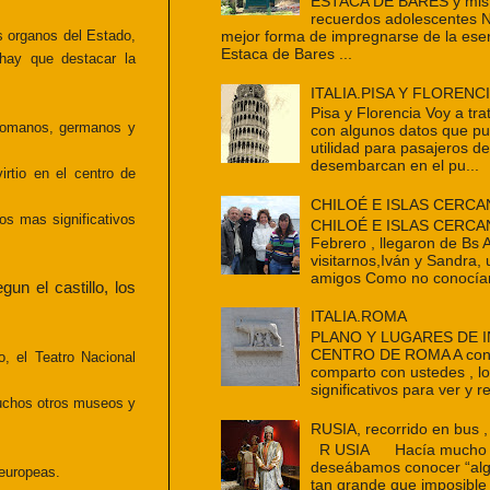
ESTACA DE BARES y mis 
recuerdos adolescentes 
mejor forma de impregnarse de la ese
es organos del Estado,
Estaca de Bares ...
 hay que destacar la
ITALIA.PISA Y FLORENC
Pisa y Florencia Voy a tra
, romanos, germanos y
con algunos datos que p
utilidad para pasajeros d
desembarcan en el pu...
rtio en el centro de
CHILOÉ E ISLAS CERCA
 los
mas significativos
CHILOÉ E ISLAS CERCAN
Febrero , llegaron de Bs 
visitarnos,Iván y Sandra,
amigos Como no conocían
un el castillo, los
ITALIA.ROMA
PLANO Y LUGARES DE 
CENTRO DE ROMA A cont
, el Teatro Nacional
comparto con ustedes , l
significativos para ver y re
chos otros museos y
RUSIA, recorrido en bus ,
R USIA Hacía mucho t
deseábamos conocer “alg
 europeas.
tan grande que imposible