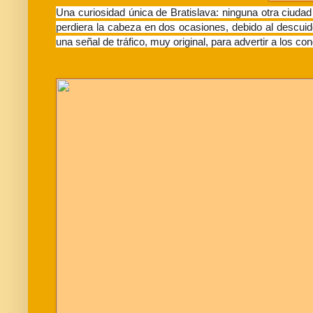
Una curiosidad única de Bratislava: ninguna otra ciudad
perdiera la cabeza en dos ocasiones, debido al descuid
una señal de tráfico, muy original, para advertir a los co