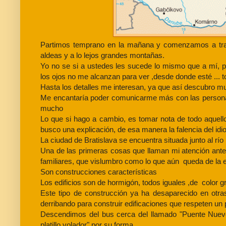
Partimos temprano en la mañana y comenzamos a tran
aldeas y a lo lejos grandes montañas.
Yo no se si a ustedes les sucede lo mismo que a mí, pe
los ojos no me alcanzan para ver ,desde donde esté ... t
Hasta los detalles me interesan, ya que así descubro 
Me encantaría poder comunicarme más con las person
mucho
Lo que si hago a cambio, es tomar nota de todo aquello
busco una explicación, de esa manera la falencia del id
La ciudad de Bratislava se encuentra situada junto al rí
Una de las primeras cosas que llaman mi atención antes 
familiares, que vislumbro como lo que aún queda de la e
Son construcciones características
Los edificios son de hormigón, todos iguales ,de color
Este tipo de construcción ya ha desaparecido en otr
derribando para construir edificaciones que respeten un 
Descendimos del bus cerca del llamado "Puente Nuevo"
platillo volador" por su forma