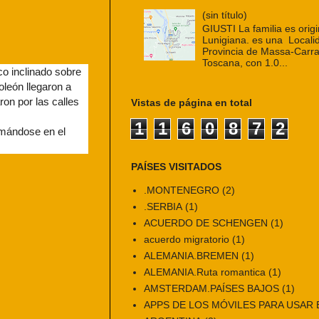
(sin título)
GIUSTI La familia es origi
Lunigiana. es una Localid
Provincia de Massa-Carra
Toscana, con 1.0...
co inclinado sobre
oleón llegaron a
on por las calles
Vistas de página en total
1
1
6
0
8
7
2
irmándose en el
PAÍSES VISITADOS
.MONTENEGRO
(2)
.SERBIA
(1)
ACUERDO DE SCHENGEN
(1)
acuerdo migratorio
(1)
ALEMANIA.BREMEN
(1)
ALEMANIA.Ruta romantica
(1)
AMSTERDAM.PAÍSES BAJOS
(1)
APPS DE LOS MÓVILES PARA USAR E