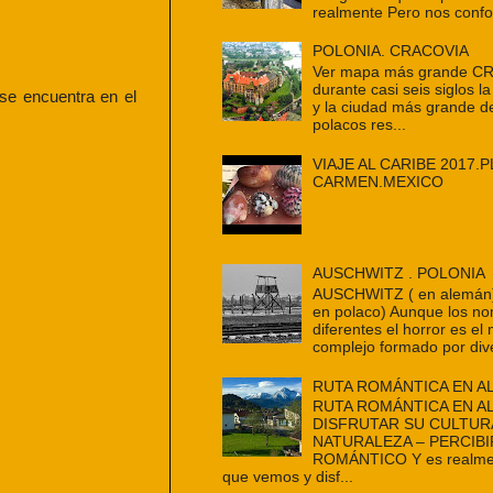
realmente Pero nos confo
POLONIA. CRACOVIA
Ver mapa más grande C
durante casi seis siglos la
se encuentra en el
y la ciudad más grande d
polacos res...
VIAJE AL CARIBE 2017.P
CARMEN.MEXICO
AUSCHWITZ . POLONIA
AUSCHWITZ ( en alemán
en polaco) Aunque los n
diferentes el horror es e
complejo formado por dive
RUTA ROMÁNTICA EN A
RUTA ROMÁNTICA EN A
DISFRUTAR SU CULTUR
NATURALEZA – PERCIBI
ROMÁNTICO Y es realmen
que vemos y disf...