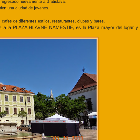
a
regresado nuevamente a Bratislava.
mbien una ciudad
de jovenes.
 cafes de diferentes estilos,
restaurantes, clubes y bares.
mos a la PLAZA HLAVNE NAMESTIE, es la Plaza mayor del lugar y 