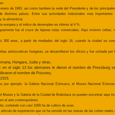
tes.
e enero de 1993, asi como tambien la sede
del Presidente y de los principal
de distintos paises. Entre sus actividades industriales mas
importantes
y la alimenticia.
ia europea y el indice de desempleo es inferior al 4 %.
tiguamente fue el cruce
de lejanas rutas comerciales. Aqui vivieron celtas
si 300 anos, a partir de
mediados del siglo 16, cuando la ciudad se convi
ilias aristocraticas hungaras, se desarrollaron los oficios y fue visitada por
emana, Húngara, Judia y otras.
d: en el siglo 13 los alemanes
le dieron el nombre de Pressburg seg
tilizaron el nombre de Pozsony.
 1919.
mo por ejemplo: la
Galeria Nacional Eslovaca, el Museo Nacional Eslovaco
el Museo y la Galeria de la Ciudad de Bratislava se pueden encontrar aqui
mu
en el arte contemporáneo.
cola, contando con
casi 1000 ha de cultivo de uvas.
n articulo de exportacion que se ha servido en las mesas de las cortes
reales