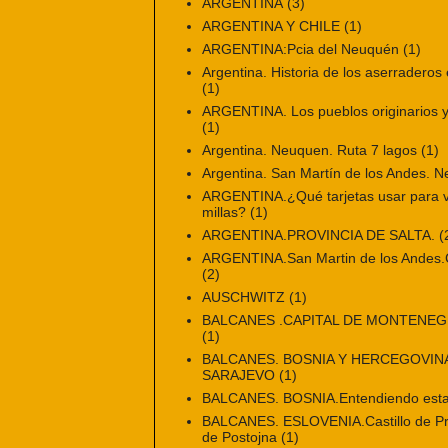
ARGENTINA
(3)
ARGENTINA Y CHILE
(1)
ARGENTINA:Pcia del Neuquén
(1)
Argentina. Historia de los aserraderos 
(1)
ARGENTINA. Los pueblos originarios y 
(1)
Argentina. Neuquen. Ruta 7 lagos
(1)
Argentina. San Martín de los Andes. 
ARGENTINA.¿Qué tarjetas usar para vi
millas?
(1)
ARGENTINA.PROVINCIA DE SALTA.
(
ARGENTINA.San Martin de los Andes.Ci
(2)
AUSCHWITZ
(1)
BALCANES .CAPITAL DE MONTENE
(1)
BALCANES. BOSNIA Y HERCEGOVINA
SARAJEVO
(1)
BALCANES. BOSNIA.Entendiendo esta
BALCANES. ESLOVENIA.Castillo de Pr
de Postojna
(1)