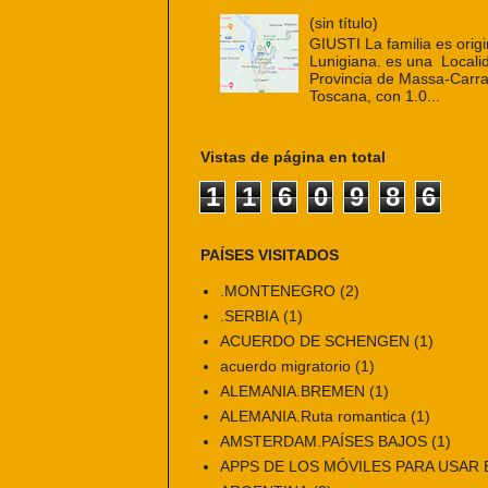
(sin título)
GIUSTI La familia es origi
Lunigiana. es una Localid
Provincia de Massa-Carra
Toscana, con 1.0...
Vistas de página en total
1
1
6
0
9
8
6
PAÍSES VISITADOS
.MONTENEGRO
(2)
.SERBIA
(1)
ACUERDO DE SCHENGEN
(1)
acuerdo migratorio
(1)
ALEMANIA.BREMEN
(1)
ALEMANIA.Ruta romantica
(1)
AMSTERDAM.PAÍSES BAJOS
(1)
APPS DE LOS MÓVILES PARA USAR E