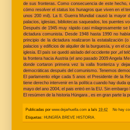
de sus fronteras. Como consecuencia de este hecho, m
cómo resolver el status los hunagros que viven en el ter
unos 200 mil). La II. Guerra Mundial causó la mayor 
palacios, iglesias, bibliotecas saqueados, los puentes vo
Después de 1945 muy rápido casi milagrosamente se ll
dictadura comunista. Desde 1948 hasta 1990 no había 
principio de la dictadura realizaron la estatalización
palacios y edificios de alquiler de la burguesía, y en el
iglesia. El país se quedó aislado del occidente por „el
la frontera hacia Austria (el ano pasado 2009 Angela Mer
donde cortaron primera vez la valla fronteriza y dej
democráticas después del comunismo. Tenemos democtraci
El parlamento elige cada 5 anos el Presidente de la Re
tiene derecho intervenir en la política cuando hay duda 
mayo del ano 2004, el pais entró en la EU. Sin embargo la
El resúmen de la historia Húngara , es en gran parte la 
Publicadas por
www.dejarhuella.com
a la/s
19:42
No hay co
Etiquetas:
HUNGRÍA.BREVE HISTORIA.