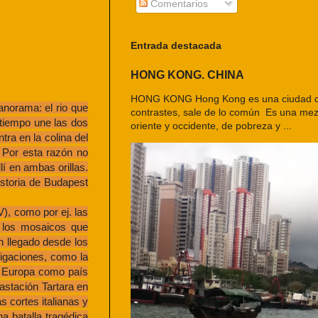
Comentarios
Entrada destacada
HONG KONG. CHINA
HONG KONG Hong Kong es una ciudad d
anorama: el rio que
contrastes, sale de lo común Es una mezc
 tiempo une las dos
oriente y occidente, de pobreza y ...
ra en la colina del
 Por esta razón no
í en ambas orillas.
istoria de Budapest
V), como por ej. las
o los mosaicos que
n llegado desde los
tigaciones, como la
en Europa como país
astación Tartara en
s cortes italianas y
a batalla tragédica