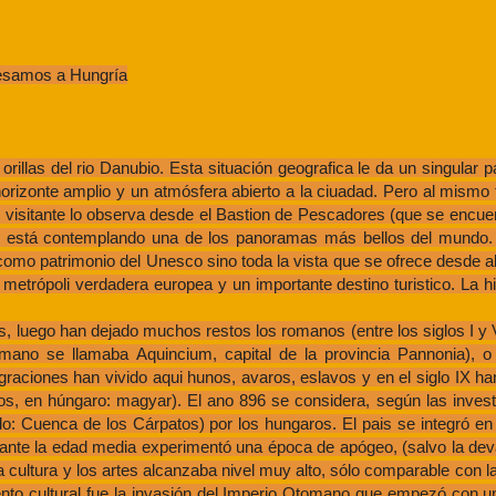
gresamos a Hungría
rillas del rio Danubio. Esta situación geografica le da un singular p
 horizonte amplio y un atmósfera abierto a la ciuadad. Pero al mismo
 visitante lo observa desde el Bastion de Pescadores (que se encuent
ue está contemplando una de los panoramas más bellos del mundo.
como patrimonio del Unesco sino toda la vista que se ofrece desde all
metrópoli verdadera europea y un importante destino turistico. La h
tas, luego han dejado muchos restos los romanos (entre los siglos I y 
omano se llamaba Aquincium, capital de la provincia Pannonia), 
raciones han vivido aqui hunos, avaros, eslavos y en el siglo IX ha
os, en húngaro: magyar). El ano 896 se considera, según las inves
mado: Cuenca de los Cárpatos) por los hungaros. El pais se integró 
rante la edad media experimentó una época de apógeo, (salvo la dev
la cultura y los artes alcanzaba nivel muy alto, sólo comparable con la
ento cultural fue la invasión del Imperio Otomano que empezó con un