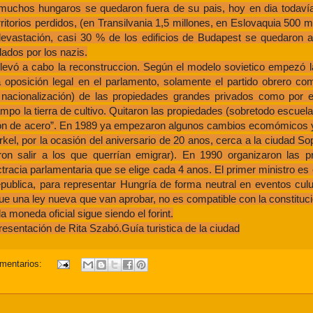
uchos hungaros se quedaron fuera de su pais, hoy en dia todavía
ritorios perdidos, (en Transilvania 1,5 millones, en Eslovaquia 500 m
devastación, casi 30 % de los edificios de Budapest se quedaron 
lados por los nazis.
evó a cabo la reconstruccion. Según el modelo sovietico empezó la
oposición legal en el parlamento, solamente el partido obrero com
 (o nacionalización) de las propiedades grandes privados como por 
 campo la tierra de cultivo. Quitaron las propiedades (sobretodo escuel
 telón de acero”. En 1989 ya empezaron algunos cambios ecomómicos y 
kel, por la ocasión del aniversario de 20 anos, cerca a la ciudad Sop
aron salir a los que querrían emigrar). En 1990 organizaron las p
a parlamentaria que se elige cada 4 anos. El primer ministro es el
publica, para representar Hungría de forma neutral en eventos cul
que una ley nueva que van aprobar, no es compatible con la constituci
 moneda oficial sigue siendo el forint.
presentación de Rita Szabó.Guía turistica de la ciudad
mentarios: