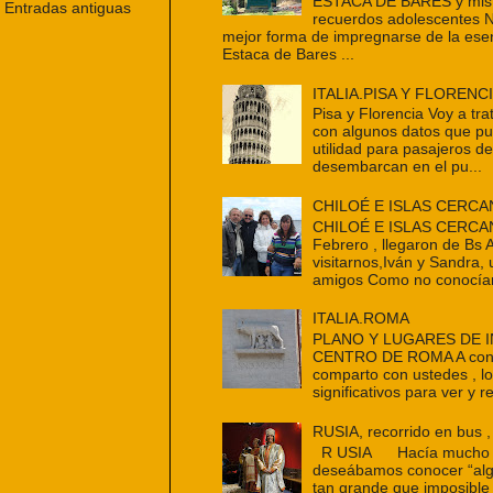
ESTACA DE BARES y mis 
Entradas antiguas
recuerdos adolescentes 
mejor forma de impregnarse de la ese
Estaca de Bares ...
ITALIA.PISA Y FLORENC
Pisa y Florencia Voy a tra
con algunos datos que p
utilidad para pasajeros d
desembarcan en el pu...
CHILOÉ E ISLAS CERCA
CHILOÉ E ISLAS CERCAN
Febrero , llegaron de Bs 
visitarnos,Iván y Sandra,
amigos Como no conocían
ITALIA.ROMA
PLANO Y LUGARES DE 
CENTRO DE ROMA A cont
comparto con ustedes , l
significativos para ver y re
RUSIA, recorrido en bus ,
R USIA Hacía mucho t
deseábamos conocer “alg
tan grande que imposible