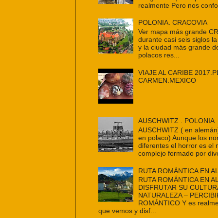
realmente Pero nos confo
POLONIA. CRACOVIA
Ver mapa más grande C
durante casi seis siglos la
y la ciudad más grande d
polacos res...
VIAJE AL CARIBE 2017.P
CARMEN.MEXICO
AUSCHWITZ . POLONIA
AUSCHWITZ ( en alemán
en polaco) Aunque los n
diferentes el horror es e
complejo formado por dive
RUTA ROMÁNTICA EN A
RUTA ROMÁNTICA EN A
DISFRUTAR SU CULTUR
NATURALEZA – PERCIBI
ROMÁNTICO Y es realmen
que vemos y disf...