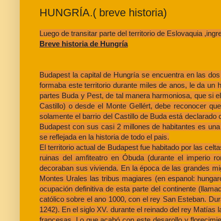
HUNGRÍA.( breve historia)
Luego de transitar parte del territorio de Eslovaquia ,in
Breve historia de Hungría
Budapest la capital de Hungría se encuentra en las dos o
formaba este territorio durante miles de anos, le da un
partes Buda y Pest, de tal manera harmoniosa, que si el
Castillo) o desde el Monte Gellért, debe reconocer q
solamente el barrio del Castillo de Buda está declarado 
Budapest con sus casi 2 millones de habitantes es una 
se reflejada en la historia de todo el pais.
El territorio actual de Budapest fue habitado por las cel
ruinas del amfiteatro en Óbuda (durante el imperio r
decoraban sus vivienda. En la época de las grandes mig
Montes Urales las tribus magiares (en espanol: hungar
ocupación definitiva de esta parte del continente (lla
católico sobre el ano 1000, con el rey San Esteban. Du
1242). En el siglo XV. durante el reinado del rey Matías 
francesas. Lo que acabó con este desarollo y florecimi