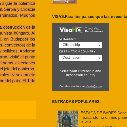
 sigue la polémica
il, Serbia y Croacia
arruinados. Muchos
VISAS.Para los países que las necesit
 costrucción de la
Travel Visa
Requirements
unista húngaro. Al
ej. en Budapest los
CITIZENSHIP
as, conventos) de la
-Citizenship-
politicos. Abrieron
DESTINATION COUNTRY
ron, visitó el punto
-Destination-
rimeras elecciones
 jefe del gobierno.
Select your citizenship and
urales, y solamnete
destination country
ón del país. El 1 de
Get this tool free at
VisaHQ.com
ENTRADAS POPULARES
ESTACA DE BARES.Descri
, basándome en mis prim
la villa