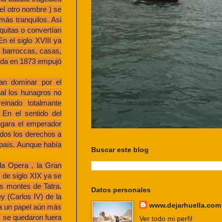
el otro nombre ) se
ás tranquilos. Asi
uitas o convertían
n el siglo XVIII ya
s barroccas, casas,
buda en 1873 empujó
ían dominar por el
nal los hunagros no
reinado totalmante
En el sentido del
ngara el emperador
odos los derechos a
 país. Aunque había
Buscar este blog
la Opera , la Gran
s de siglo XIX ya se
os montes de Tatra.
Datos personales
y (Carlos IV) de la
www.dejarhuella.com
ba un papel aún más
, se quedaron fuera
Ver todo mi perfil