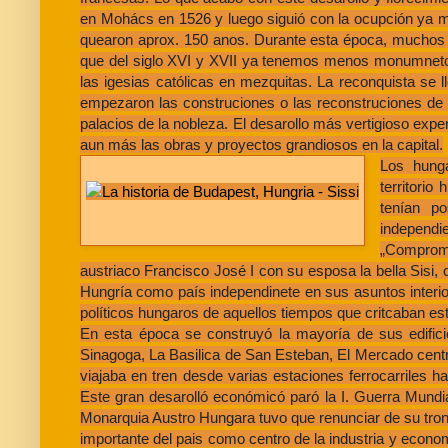
en Mohács en 1526 y luego siguió con la ocupción ya mu
quearon aprox. 150 anos. Durante esta época, muchos 
que del siglo XVI y XVII ya tenemos menos monumnetos
las igesias católicas en mezquitas. La reconquista se l
empezaron las construciones o las reconstruciones de 
palacios de la nobleza. El desarollo más vertigioso exp
aun más las obras y proyectos grandiosos en la capital.
Los hunga
territorio
tenían po
independi
„Compromi
austriaco Francisco José I con su esposa la bella Sisi,
Hungría como país independinete en sus asuntos interio
políticos hungaros de aquellos tiempos que critcaban es
En esta época se construyó la mayoría de sus edificio
Sinagoga, La Basilica de San Esteban, El Mercado central
viajaba en tren desde varias estaciones ferrocarriles ha
Este gran desarolló económicó paró la I. Guerra Mundial,
Monarquia Austro Hungara tuvo que renunciar de su tron
importante del pais como centro de la industria y econo