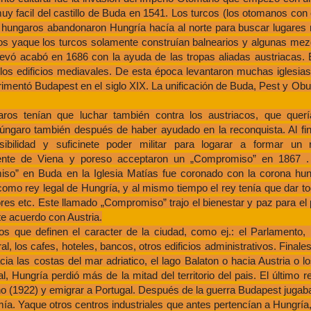
y facil del castillo de Buda en 1541. Los turcos (los otomanos con 
hungaros abandonaron Hungría hacía al norte para buscar lugares m
 yaque los turcos solamente construían balnearios y algunas mezq
levó acabó en 1686 con la ayuda de las tropas aliadas austriacas. E
los edificios mediavales. De esta época levantaron muchas iglesia
erimentó Budapest en el siglo XIX. La unificación de Buda, Pest y O
ros tenían que luchar también contra los austriacos, que quer
 húngaro también después de haber ayudado en la reconquista. Al fi
sibilidad y suficinete poder militar para logarar a formar un 
ente de Viena y poreso acceptaron un „Compromiso” en 1867 . 
so” en Buda en la Iglesia Matías fue coronado con la corona hu
 como rey legal de Hungría, y al mismo tiempo el rey tenía que dar t
res etc. Este llamado „Compromiso” trajo el bienestar y paz para el
te acuerdo con Austria.
s que definen el caracter de la ciudad, como ej.: el Parlamento, 
, los cafes, hoteles, bancos, otros edificios administrativos. Finale
cia las costas del mar adriatico, el lago Balaton o hacia Austria o l
 Hungría perdió más de la mitad del territorio del pais. El último re
o (1922) y emigrar a Portugal. Después de la guerra Budapest juga
mía. Yaque otros centros industriales que antes pertencían a Hungría