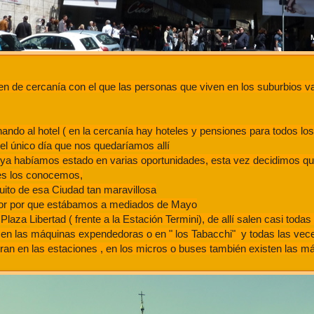
en de cercanía con el que las personas que viven en los suburbios van
do al hotel ( en la cercanía hay hoteles y pensiones para todos los 
del único día que nos quedaríamos allí
 ya habíamos estado en varias oportunidades, esta vez decidimos q
tes los conocemos,
quito de esa Ciudad tan maravillosa
sador por que estábamos a mediados de Mayo
a Libertad ( frente a la Estación Termini), de allí salen casi todas 
o en las máquinas expendedoras o en " los Tabacchi" y todas las ve
tran en las estaciones , en los micros o buses también existen las m