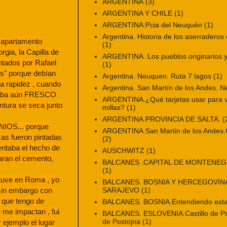
ARGENTINA
(3)
ARGENTINA Y CHILE
(1)
ARGENTINA:Pcia del Neuquén
(1)
Argentina. Historia de los aserraderos 
 apartamento
(1)
rgia, la Capilla de
ARGENTINA. Los pueblos originarios y 
ntados por Rafael
(1)
s" porque debían
Argentina. Neuquen. Ruta 7 lagos
(1)
a rapidez , cuando
Argentina. San Martín de los Andes. 
raba aún FRESCO
ARGENTINA.¿Qué tarjetas usar para vi
ntura se seca junto
millas?
(1)
ARGENTINA.PROVINCIA DE SALTA.
(
NIOS... porque
ARGENTINA.San Martin de los Andes.Ci
zas fueron pintadas
(2)
ritaba el hecho de
AUSCHWITZ
(1)
aran el cemento,
BALCANES .CAPITAL DE MONTENE
(1)
tuve en Roma , yo
BALCANES. BOSNIA Y HERCEGOVINA
SARAJEVO
(1)
 sin embargo con
l que tengo de
BALCANES. BOSNIA.Entendiendo esta
 me impactan , fui
BALCANES. ESLOVENIA.Castillo de Pr
de Postojna
(1)
 ejemplo el lugar