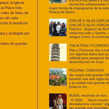
ESTACA DE BARES y mis 
papal, la Iglesia
recuerdos adolescentes 
,la Plaza más
mejor forma de impregnarse de la ese
Estaca de Bares ...
miles de fieles de
en allí cada
CHILOÉ E ISLAS CERCA
ecibir la bendición
CHILOÉ E ISLAS CERCAN
Febrero , llegaron de Bs 
visitarnos,Iván y Sandra,
pa y protegido por
amigos Como no conocían
ambios de guardia
ITALIA.PISA Y FLORENC
Pisa y Florencia Voy a tra
con algunos datos que p
utilidad para pasajeros d
desembarcan en el pu...
POLONIA. CRACOVIA
Ver mapa más grande C
durante casi seis siglos la
y la ciudad más grande d
polacos res...
RUSIA, recorrido en bus ,
R USIA Hacía mucho t
deseábamos conocer “alg
tan grande que imposible