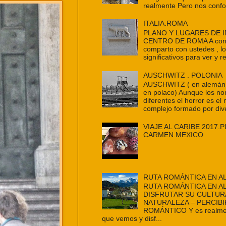
realmente Pero nos confo
ITALIA.ROMA
PLANO Y LUGARES DE 
CENTRO DE ROMA A cont
comparto con ustedes , l
significativos para ver y re
AUSCHWITZ . POLONIA
AUSCHWITZ ( en alemán
en polaco) Aunque los n
diferentes el horror es e
complejo formado por dive
VIAJE AL CARIBE 2017.P
CARMEN.MEXICO
RUTA ROMÁNTICA EN A
RUTA ROMÁNTICA EN A
DISFRUTAR SU CULTUR
NATURALEZA – PERCIBI
ROMÁNTICO Y es realmen
que vemos y disf...