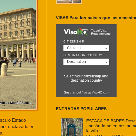
VISAS.Para los países que las necesit
Travel Visa
Requirements
CITIZENSHIP
-Citizenship-
DESTINATION COUNTRY
-Destination-
Select your citizenship and
destination country
Get this tool free at
VisaHQ.com
ENTRADAS POPULARES
úsculo Estado
ESTACA DE BARES.Descri
, basándome en mis prim
ano, enclavado en
la villa
a.