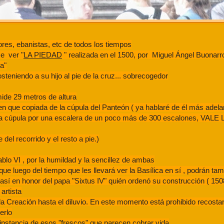
ores, ebanistas, etc de todos los tiempos
se ver "
LA PIEDAD
" realizada en el 1500, por Miguel Ángel Buonarr
da"
teniendo a su hijo al pie de la cruz... sobrecogedor
ide 29 metros de altura
cen que copiada de la cúpula del Panteón ( ya hablaré de él más adela
de la cúpula por una escalera de un poco más de 300 escalones, VAL
el recorrido y el resto a pie.)
blo VI , por la humildad y la sencillez de ambas
que luego del tiempo que les llevará ver la Basílica en sí , podrán tam
 así en honor del papa "Sixtus IV" quién ordenó su construcción ( 150
artista
la Creación hasta el diluvio. En este momento está prohibido recostar
erlo
 instancia de esos "frescos" que parecen cobrar vida