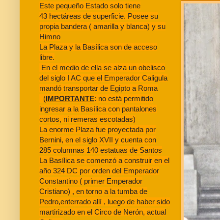
Este pequeño Estado solo tiene
43 hectáreas de superficie. Posee su
propia bandera ( amarilla y blanca) y su
Himno
La Plaza y la Basílica son de acceso
libre.
En el medio de ella se alza un obelisco
del siglo I AC que el Emperador Caligula
mandó transportar de Egipto a Roma
(
IMPORTANTE
: no está permitido
ingresar a la Basílica con pantalones
cortos, ni remeras escotadas)
La enorme Plaza fue proyectada por
Bernini, en el siglo XVII y cuenta con
285 columnas 140 estatuas de Santos
La Basílica se comenzó a construir en el
año 324 DC por orden del Emperador
Constantino ( primer Emperador
Cristiano) , en torno a la tumba de
Pedro,enterrado allí , luego de haber sido
martirizado en el Circo de Nerón, actual