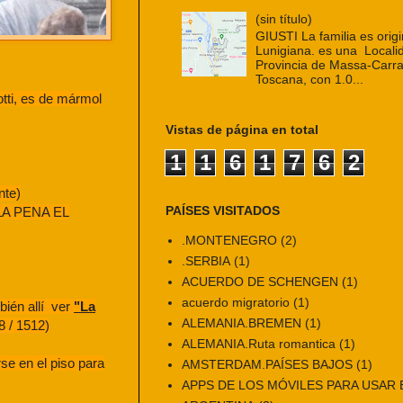
(sin título)
GIUSTI La familia es origi
Lunigiana. es una Localid
Provincia de Massa-Carra
Toscana, con 1.0...
otti, es de mármol
Vistas de página en total
1
1
6
1
7
6
2
nte)
PAÍSES VISITADOS
E LA PENA EL
.MONTENEGRO
(2)
.SERBIA
(1)
ACUERDO DE SCHENGEN
(1)
acuerdo migratorio
(1)
bién allí ver
"La
ALEMANIA.BREMEN
(1)
8 / 1512)
ALEMANIA.Ruta romantica
(1)
se en el piso para
AMSTERDAM.PAÍSES BAJOS
(1)
APPS DE LOS MÓVILES PARA USAR E