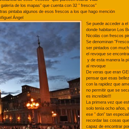
 " galería de los mapas" que cuenta con 32 " frescos"
ntras pintaba algunos de esos frescos a los que hago mención
 Miguel Ángel
Se puede acceder a el
donde habitaron Los Bo
Nicolás con frescos pi
Se denominan "Fresco
ser pintados con much
el revoque se encont
y de esta manera la pi
al revoque
De veras que eran GE
pensar que esas belle
con la rapidez que ame
no permitir que se sec
es increíble!!!
La primera vez que es
solo tenía ocho años,
ese " don" tan especia
recordar las cosas que
capaz de encontrar por