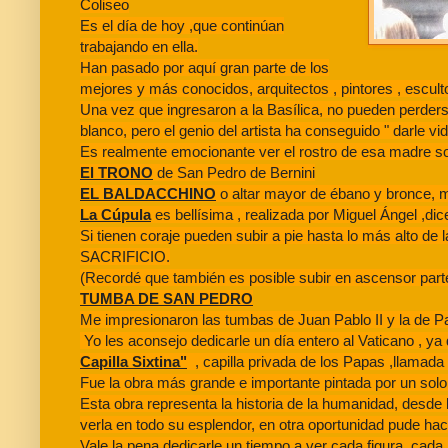
Coliseo
Es el día de hoy ,que continúan
trabajando en ella.
Han pasado por aquí gran parte de los
mejores y más conocidos, arquitectos , pintores , escult
Una vez que ingresaron a la Basílica, no pueden perder
blanco, pero el genio del artista ha conseguido " darle vi
Es realmente emocionante ver el rostro de esa madre sos
El TRONO
de San Pedro de Bernini
EL BALDACCHINO
o altar mayor de ébano y bronce, m
La Cúpula
es bellísima , realizada por Miguel Ángel ,di
Si tienen coraje pueden subir a pie hasta lo más alto 
SACRIFICIO.
(Recordé que también es posible subir en ascensor parte d
TUMBA DE SAN PEDRO
Me impresionaron las tumbas de Juan Pablo II y la de Pa
Yo les aconsejo dedicarle un día entero al Vaticano , ya 
Capilla Sixtina"
, capilla privada de los Papas ,llamada
Fue la obra más grande e importante pintada por un solo 
Esta obra representa la historia de la humanidad, desde 
verla en todo su esplendor, en otra oportunidad pude hac
Vale la pena dedicarle un tiempo a ver cada figura, cada