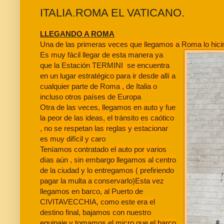
ITALIA.ROMA EL VATICANO.
LLEGANDO A ROMA
Una de las primeras veces que llegamos a Roma lo hici
Es muy fácil llegar de esta manera ya
que la Estación TERMINI se encuentra
en un lugar estratégico para ir desde allí a
cualquier parte de Roma , de Italia o
incluso otros países de Europa
Otra de las veces, llegamos en auto y fue
la peor de las ideas, el tránsito es caótico
, no se respetan las reglas y estacionar
es muy difícil y caro
Teníamos contratado el auto por varios
días aún , sin embargo llegamos al centro
de la ciudad y lo entregamos ( prefiriendo
pagar la multa a conservarlo)
Esta vez
llegamos en barco, al Puerto de
CIVITAVECCHIA, como este era el
destino final, bajamos con nuestro
equipaje y tomamos el micro que el barco