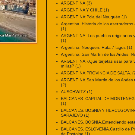
ARGENTINA
(3)
ARGENTINA Y CHILE
(1)
ARGENTINA:Pcia del Neuquén
(1)
Argentina. Historia de los aserraderos 
(1)
ARGENTINA. Los pueblos originarios y 
(1)
Argentina. Neuquen. Ruta 7 lagos
(1)
Argentina. San Martín de los Andes. 
ARGENTINA.¿Qué tarjetas usar para vi
millas?
(1)
ARGENTINA.PROVINCIA DE SALTA.
(
ARGENTINA.San Martin de los Andes.Ci
(2)
AUSCHWITZ
(1)
BALCANES .CAPITAL DE MONTENE
(1)
BALCANES. BOSNIA Y HERCEGOVINA
SARAJEVO
(1)
BALCANES. BOSNIA.Entendiendo esta
BALCANES. ESLOVENIA.Castillo de Pr
de Postojna
(1)