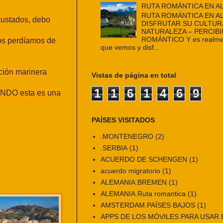
RUTA ROMÁNTICA EN A
RUTA ROMÁNTICA EN A
sustados, debo
DISFRUTAR SU CULTUR
NATURALEZA – PERCIBI
ROMÁNTICO Y es realmen
nos perdíamos de
que vemos y disf...
ción marinera
Vistas de página en total
1
1
6
1
4
6
9
LANDO esta es una
PAÍSES VISITADOS
.MONTENEGRO
(2)
.SERBIA
(1)
ACUERDO DE SCHENGEN
(1)
acuerdo migratorio
(1)
ALEMANIA.BREMEN
(1)
ALEMANIA.Ruta romantica
(1)
AMSTERDAM.PAÍSES BAJOS
(1)
APPS DE LOS MÓVILES PARA USAR E