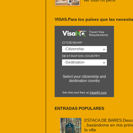
Ver todo mi perfil
VISAS.Para los países que las necesit
Travel Visa
Requirements
CITIZENSHIP
-Citizenship-
DESTINATION COUNTRY
-Destination-
Select your citizenship and
destination country
Get this tool free at
VisaHQ.com
ENTRADAS POPULARES
ESTACA DE BARES.Descri
, basándome en mis prim
la villa