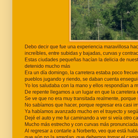
Debo decir que fue una experiencia maravillosa hac
increíbles, entre subidas y bajadas, curvas y contra
Estas ciudades pequeñas hacían la delicia de nues
detenido mucho más
Era un día domingo, la carretera estaba poco frecue
pueblos jugando y riendo, se daban cuenta ensegui
Yo los saludaba con la mano y ellos respondían a m
De repente llegamos a un lugar en que la carretera 
Se ve que no era muy transitada realmente, porque s
No sabíamos que hacer, porque regresar era casi 
Ya habíamos avanzado mucho en el trayecto y según
Dejé el auto y me fui caminando a ver si veía otro c
Mucho más estrecho y con curvas más pronunciada
Al regresar a contarle a Norberto, veo que está habl
que aún no la arreglan, que debemos tomar el camino