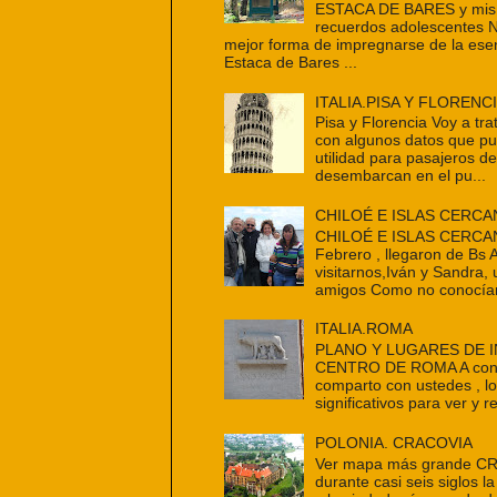
ESTACA DE BARES y mis 
recuerdos adolescentes 
mejor forma de impregnarse de la ese
Estaca de Bares ...
ITALIA.PISA Y FLORENC
Pisa y Florencia Voy a tra
con algunos datos que p
utilidad para pasajeros d
desembarcan en el pu...
CHILOÉ E ISLAS CERCA
CHILOÉ E ISLAS CERCAN
Febrero , llegaron de Bs 
visitarnos,Iván y Sandra,
amigos Como no conocían
ITALIA.ROMA
PLANO Y LUGARES DE 
CENTRO DE ROMA A cont
comparto con ustedes , l
significativos para ver y re
POLONIA. CRACOVIA
Ver mapa más grande C
durante casi seis siglos la