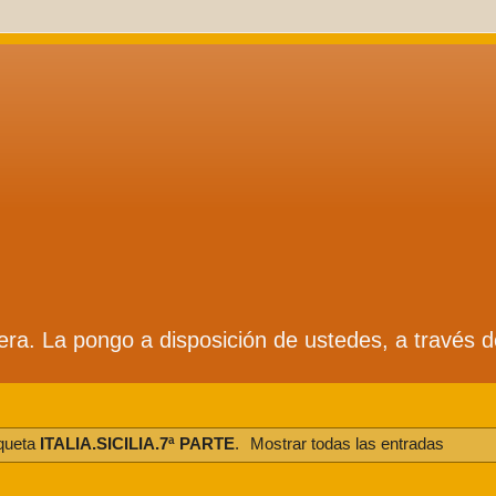
ífera. La pongo a disposición de ustedes, a través 
iqueta
ITALIA.SICILIA.7ª PARTE
.
Mostrar todas las entradas