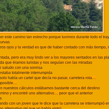
er este camino tan estrecho porque tuvimos durante todo el tray
curvas
tros ojos y la verdad es que de haber contado con más tiempo,
ntada, pero era muy lindo ver a los mayores sentados en las pl
da que éramos turistas y nos seguían con las miradas
i saludo con una sonrisa
estaba totalmente interrumpida
olo había un cartel que decía no pasar, carretera rota…
imposible…
 nuestros cálculos estábamos bastante cerca del destino
amino y encontré uno alternativo… peor que el anterior
s
ando con un joven que le dice que la carretera se interrumpió en
 alternativo (el que yo había visto)