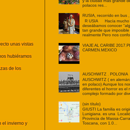
y la ciudad más grande d
polacos res...
RUSIA, recorrido en bus ,
R USIA Hacía mucho t
deseábamos conocer “alg
tan grande que imposible
realmente Pero nos confo
ecto unas vistas
VIAJE AL CARIBE 2017.P
CARMEN.MEXICO
 nos hubiéramos
azas de los
AUSCHWITZ . POLONIA
AUSCHWITZ ( en alemán
en polaco) Aunque los n
diferentes el horror es e
complejo formado por dive
(sin título)
GIUSTI La familia es origi
Lunigiana. es una Localid
Provincia de Massa-Carra
 el invierno y
Toscana, con 1.0...