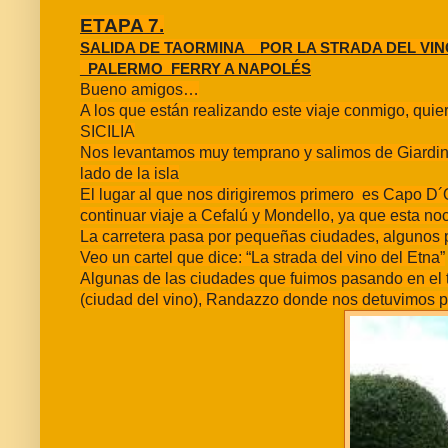
ETAPA 7.
SALIDA DE TAORMINA _ POR LA STRADA DEL V
_PALERMO_FERRY A NAPOLÉS
Bueno amigos…
A los que están realizando este viaje conmigo, quie
SICILIA
Nos levantamos muy temprano y salimos de Giardini_
lado de la isla
El lugar al que nos dirigiremos primero es Capo D´
continuar viaje a Cefalú y Mondello, ya que esta no
La carretera pasa por pequeñas ciudades, algunos
Veo un cartel que dice: “La strada del vino del Etna”
Algunas de las ciudades que fuimos pasando en el tr
(ciudad del vino), Randazzo donde nos detuvimos par