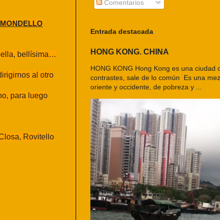
Comentarios
_ MONDELLO
Entrada destacada
HONG KONG. CHINA
bella, bellísima…
HONG KONG Hong Kong es una ciudad d
rigirnos al otro
contrastes, sale de lo común Es una mezc
oriente y occidente, de pobreza y ...
no, para luego
Closa, Rovitello