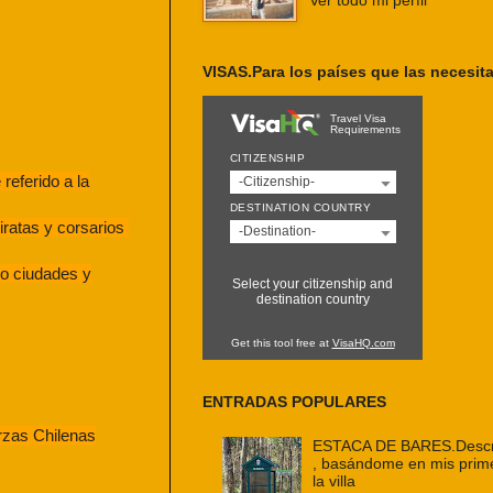
Ver todo mi perfil
VISAS.Para los países que las necesit
Travel Visa
Requirements
CITIZENSHIP
referido a la
-Citizenship-
DESTINATION COUNTRY
piratas y corsarios
-Destination-
 o ciudades y
Select your citizenship and
destination country
Get this tool free at
VisaHQ.com
ENTRADAS POPULARES
erzas Chilenas
ESTACA DE BARES.Descri
, basándome en mis prim
la villa