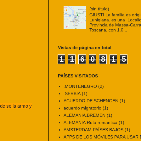
(sin título)
GIUSTI La familia es origi
Lunigiana. es una Localid
Provincia de Massa-Carra
Toscana, con 1.0...
Vistas de página en total
1
1
6
0
8
1
5
PAÍSES VISITADOS
.MONTENEGRO
(2)
.SERBIA
(1)
ACUERDO DE SCHENGEN
(1)
nde se la armo y
acuerdo migratorio
(1)
ALEMANIA.BREMEN
(1)
ALEMANIA.Ruta romantica
(1)
AMSTERDAM.PAÍSES BAJOS
(1)
APPS DE LOS MÓVILES PARA USAR E