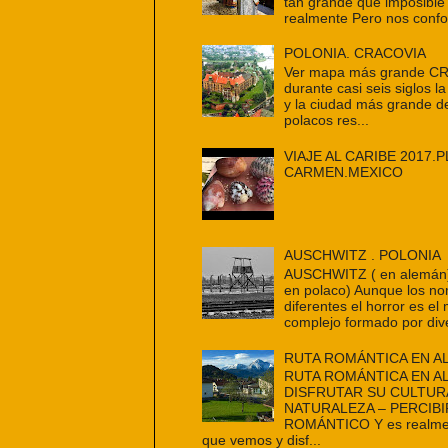
tan grande que imposible
realmente Pero nos confo
POLONIA. CRACOVIA
Ver mapa más grande C
durante casi seis siglos la
y la ciudad más grande d
polacos res...
VIAJE AL CARIBE 2017.P
CARMEN.MEXICO
AUSCHWITZ . POLONIA
AUSCHWITZ ( en alemán
en polaco) Aunque los n
diferentes el horror es e
complejo formado por dive
RUTA ROMÁNTICA EN A
RUTA ROMÁNTICA EN A
DISFRUTAR SU CULTUR
NATURALEZA – PERCIBI
ROMÁNTICO Y es realmen
que vemos y disf...