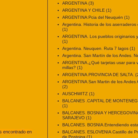
ARGENTINA
(3)
ARGENTINA Y CHILE
(1)
ARGENTINA:Pcia del Neuquén
(1)
Argentina. Historia de los aserraderos 
(1)
ARGENTINA. Los pueblos originarios y 
(1)
Argentina. Neuquen. Ruta 7 lagos
(1)
Argentina. San Martín de los Andes. 
ARGENTINA.¿Qué tarjetas usar para vi
millas?
(1)
ARGENTINA.PROVINCIA DE SALTA.
(
ARGENTINA.San Martin de los Andes.Ci
(2)
AUSCHWITZ
(1)
BALCANES .CAPITAL DE MONTENE
(1)
BALCANES. BOSNIA Y HERCEGOVINA
SARAJEVO
(1)
BALCANES. BOSNIA.Entendiendo esta
s encontrado en
BALCANES. ESLOVENIA.Castillo de Pr
de Postojna
(1)