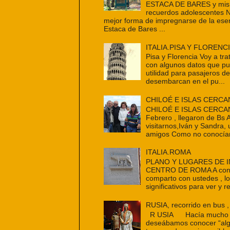
ESTACA DE BARES y mis 
recuerdos adolescentes 
mejor forma de impregnarse de la ese
Estaca de Bares ...
ITALIA.PISA Y FLORENC
Pisa y Florencia Voy a tra
con algunos datos que p
utilidad para pasajeros d
desembarcan en el pu...
CHILOÉ E ISLAS CERCA
CHILOÉ E ISLAS CERCAN
Febrero , llegaron de Bs 
visitarnos,Iván y Sandra,
amigos Como no conocían
ITALIA.ROMA
PLANO Y LUGARES DE 
CENTRO DE ROMA A cont
comparto con ustedes , l
significativos para ver y re
RUSIA, recorrido en bus ,
R USIA Hacía mucho t
deseábamos conocer “alg