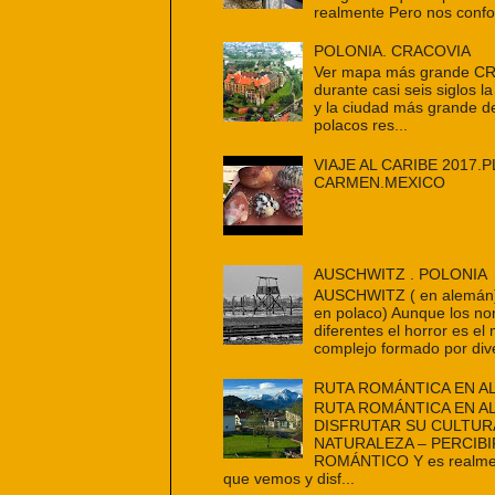
realmente Pero nos confo
POLONIA. CRACOVIA
Ver mapa más grande C
durante casi seis siglos la
y la ciudad más grande d
polacos res...
VIAJE AL CARIBE 2017.P
CARMEN.MEXICO
AUSCHWITZ . POLONIA
AUSCHWITZ ( en alemán
en polaco) Aunque los n
diferentes el horror es e
complejo formado por dive
RUTA ROMÁNTICA EN A
RUTA ROMÁNTICA EN A
DISFRUTAR SU CULTUR
NATURALEZA – PERCIBI
ROMÁNTICO Y es realmen
que vemos y disf...