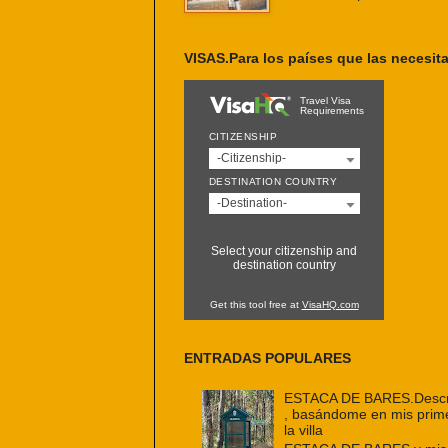
VISAS.Para los países que las necesit
Travel Visa
Requirements
CITIZENSHIP
-Citizenship-
DESTINATION COUNTRY
-Destination-
Select your citizenship and
destination country
Get this tool free at
VisaHQ.com
ENTRADAS POPULARES
ESTACA DE BARES.Descri
, basándome en mis prim
la villa