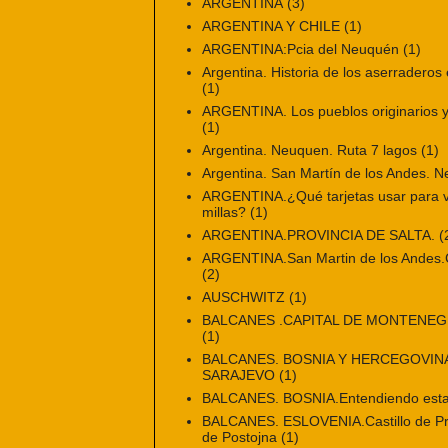
ARGENTINA
(3)
ARGENTINA Y CHILE
(1)
ARGENTINA:Pcia del Neuquén
(1)
Argentina. Historia de los aserraderos 
(1)
ARGENTINA. Los pueblos originarios y 
(1)
Argentina. Neuquen. Ruta 7 lagos
(1)
Argentina. San Martín de los Andes. 
ARGENTINA.¿Qué tarjetas usar para vi
millas?
(1)
ARGENTINA.PROVINCIA DE SALTA.
(
ARGENTINA.San Martin de los Andes.Ci
(2)
AUSCHWITZ
(1)
BALCANES .CAPITAL DE MONTENE
(1)
BALCANES. BOSNIA Y HERCEGOVINA
SARAJEVO
(1)
BALCANES. BOSNIA.Entendiendo esta
BALCANES. ESLOVENIA.Castillo de Pr
de Postojna
(1)