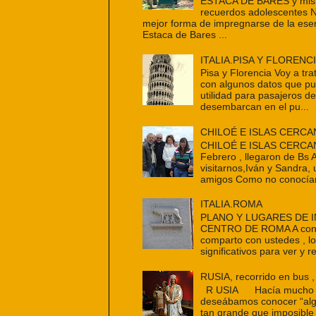
ESTACA DE BARES y mis 
recuerdos adolescentes 
mejor forma de impregnarse de la ese
Estaca de Bares ...
ITALIA.PISA Y FLORENC
Pisa y Florencia Voy a tra
con algunos datos que p
utilidad para pasajeros d
desembarcan en el pu...
CHILOÉ E ISLAS CERCA
CHILOÉ E ISLAS CERCAN
Febrero , llegaron de Bs 
visitarnos,Iván y Sandra,
amigos Como no conocían
ITALIA.ROMA
PLANO Y LUGARES DE 
CENTRO DE ROMA A cont
comparto con ustedes , l
significativos para ver y re
RUSIA, recorrido en bus ,
R USIA Hacía mucho t
deseábamos conocer “alg
tan grande que imposible