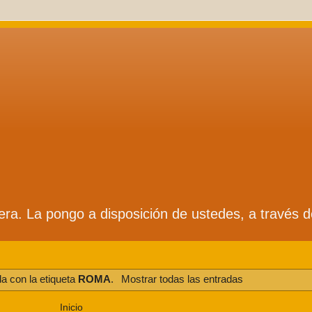
ífera. La pongo a disposición de ustedes, a través 
a con la etiqueta
ROMA
.
Mostrar todas las entradas
Inicio