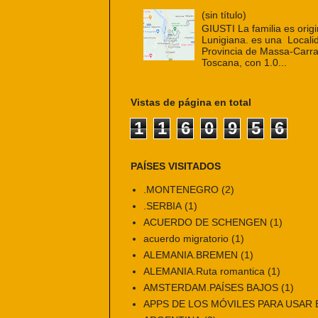
(sin título)
GIUSTI La familia es origi
Lunigiana. es una Localid
Provincia de Massa-Carra
Toscana, con 1.0...
Vistas de página en total
1
1
6
0
9
5
6
PAÍSES VISITADOS
.MONTENEGRO
(2)
.SERBIA
(1)
ACUERDO DE SCHENGEN
(1)
acuerdo migratorio
(1)
ALEMANIA.BREMEN
(1)
ALEMANIA.Ruta romantica
(1)
AMSTERDAM.PAÍSES BAJOS
(1)
APPS DE LOS MÓVILES PARA USAR E