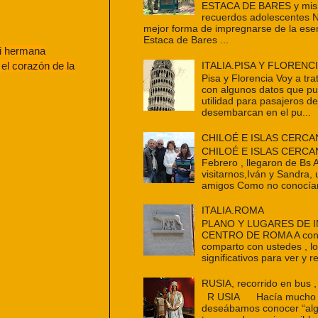
ESTACA DE BARES y mis 
recuerdos adolescentes 
mejor forma de impregnarse de la ese
Estaca de Bares ...
mi hermana
ITALIA.PISA Y FLORENC
 el corazón de la
Pisa y Florencia Voy a tra
con algunos datos que p
utilidad para pasajeros d
desembarcan en el pu...
CHILOÉ E ISLAS CERCA
CHILOÉ E ISLAS CERCAN
Febrero , llegaron de Bs 
visitarnos,Iván y Sandra,
amigos Como no conocían
ITALIA.ROMA
PLANO Y LUGARES DE 
CENTRO DE ROMA A cont
comparto con ustedes , l
significativos para ver y re
RUSIA, recorrido en bus ,
R USIA Hacía mucho t
deseábamos conocer “alg