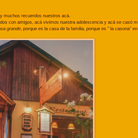
ay muchos recuerdos nuestros acá.
artidos con amigos, acá vivimos nuestra adolescencia y acá se casó 
asa grande
, porque es la casa de la familia, porque es " la casona" en