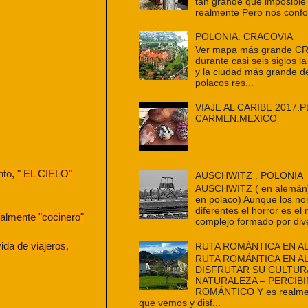
tan grande que imposible
realmente Pero nos confo
POLONIA. CRACOVIA
Ver mapa más grande C
durante casi seis siglos la
y la ciudad más grande d
polacos res...
VIAJE AL CARIBE 2017.P
CARMEN.MEXICO
nto, " EL CIELO"
AUSCHWITZ . POLONIA
AUSCHWITZ ( en alemán
en polaco) Aunque los n
diferentes el horror es e
nalmente "cocinero"
complejo formado por dive
ida de viajeros,
RUTA ROMÁNTICA EN A
RUTA ROMÁNTICA EN A
DISFRUTAR SU CULTUR
NATURALEZA – PERCIBI
ROMÁNTICO Y es realmen
que vemos y disf...