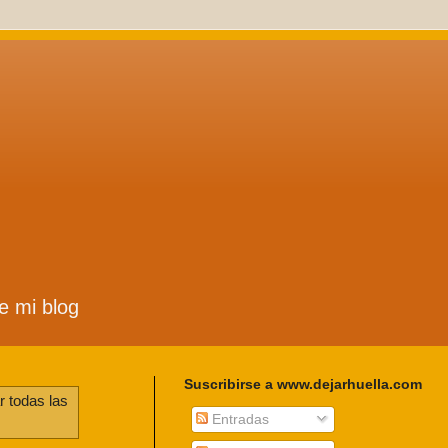
de mi blog
Suscribirse a www.dejarhuella.com
r todas las
Entradas