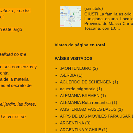
(sin título)
cabeza , con los
GIUSTI La familia es origi
o"
Lunigiana. es una Localid
Provincia de Massa-Carra
Toscana, con 1.0...
 este largo
Vistas de página en total
realidad no me
PAÍSES VISITADOS
do sus comienzos y
.MONTENEGRO
(2)
senta
.SERBIA
(1)
a de la materia
ACUERDO DE SCHENGEN
(1)
 es el secreto de
acuerdo migratorio
(1)
ALEMANIA.BREMEN
(1)
ALEMANIA.Ruta romantica
(1)
 jardín, las flores,
AMSTERDAM.PAÍSES BAJOS
(1)
APPS DE LOS MÓVILES PARA USAR E
r las veces de
ARGENTINA
(3)
ARGENTINA Y CHILE
(1)