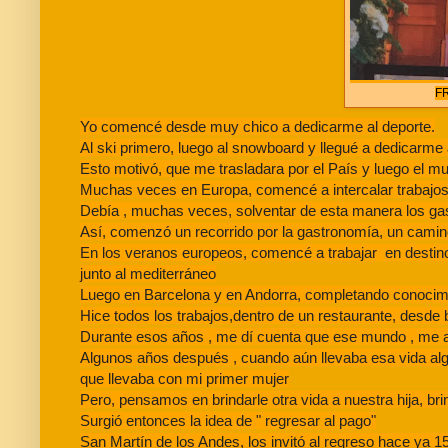
F
Yo comencé desde muy chico a dedicarme al deporte.
Al ski primero, luego al snowboard y llegué a dedicarme
Esto motivó, que me trasladara por el País y luego el m
Muchas veces en Europa, comencé a intercalar trabajos 
Debía , muchas veces, solventar de esta manera los gas
Así, comenzó un recorrido por la gastronomía, un camin
En los veranos europeos, comencé a trabajar en destin
junto al mediterráneo
Luego en Barcelona y en Andorra, completando conocimi
Hice todos los trabajos,dentro de un restaurante, desd
Durante esos años , me dí cuenta que ese mundo , me 
Algunos años después , cuando aún llevaba esa vida algo
que llevaba con mi primer mujer
Pero, pensamos en brindarle otra vida a nuestra hija, br
Surgió entonces la idea de " regresar al pago"
San Martín de los Andes, los invitó al regreso hace ya 1