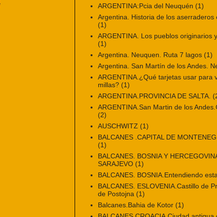
e
ARGENTINA:Pcia del Neuquén
(1)
Argentina. Historia de los aserraderos 
(1)
ARGENTINA. Los pueblos originarios y 
(1)
Argentina. Neuquen. Ruta 7 lagos
(1)
Argentina. San Martín de los Andes. 
ARGENTINA.¿Qué tarjetas usar para vi
millas?
(1)
ARGENTINA.PROVINCIA DE SALTA.
(
ARGENTINA.San Martin de los Andes.Ci
(2)
AUSCHWITZ
(1)
BALCANES .CAPITAL DE MONTENE
(1)
BALCANES. BOSNIA Y HERCEGOVINA
SARAJEVO
(1)
BALCANES. BOSNIA.Entendiendo esta
BALCANES. ESLOVENIA.Castillo de Pr
de Postojna
(1)
Balcanes.Bahia de Kotor
(1)
BALCANES.CROACIA.Ciudad antigua de