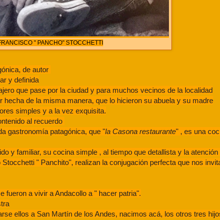
FRANCISCO " PANCHO" STOCCHETTI
agónica, de autor
ar y definida
iajero que pase por la ciudad y para muchos vecinos de la localidad
er hecha de la misma manera, que lo hicieron su abuela y su madre
res simples y a la vez exquisita.
ontenido al recuerdo
ada gastronomía patagónica, que "
la Casona
restaurante
" , es una co
do y familiar, su cocina simple , al tiempo que detallista y la atenció
 Stocchetti " Panchito", realizan la conjugación perfecta que nos invi
fueron a vivir a Andacollo a " hacer patria".
tra
rse ellos a San Martín de los Andes, nacimos acá, los otros tres hijos