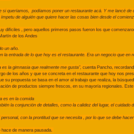
e si queríamos, podíamos poner un restaurante acá.
Y me lancé de 
 ímpetu de alguién que quiere hacer las cosas bien desde el comienz
difíciles , pero aquellos primeros pasos fueron los que comenzaron
Martín de los Andes
do un año.
 la entrada de lo que hoy es el restaurante. Era un negocio que en 
sa es la gimnasia que realmente me gusta",
cuenta Pancho, recordan
rgo de los años y que se concreta en el restaurante que hoy nos pre
que su propuesta se basa en el amor al trabajo que realiza, la búsqued
lización de productos siempre frescos, en su mayoría regionales. Este
a es en la comida
n la conjunción de detalles, como la calidez del lugar, el cuidado del
personal, con la prontitud que se necesita , por lo que se debe hace
lo hace de manera pausada.