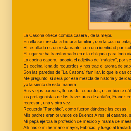
La Casona ofrece comida casera , de la mejor.
En ella se mezcla la historia familiar , con la cocina pat
El resultado es un restaurante con una identidad particul
El lugar se ha transformado en cita obligada para todo v
La cocina casera, adopta el adjetivo de "mágica", por s
Es cocina llena de recuerdos y nos trae el aroma de sabo
Son las paredes de "La Casona" familiar, lo que le dan c
Me pregunto, si será por esa mezcla de historia y delic
yo la siento de esta manera
Sus viejas paredes, llenas de recuerdos, el ambiente cáli
los protagonistas de las travesuras de antaño, Francisco
regresar , una y otra vez
Recuerda "Panchito", cómo fueron dándose las cosas
Mis padres eran oriundos de Buenos Aires, al casarse, se 
Mi papá ejercía la profesión de médico y mamá de maes
Allí nació mi hermano mayor, Fabricio, y luego al traslada