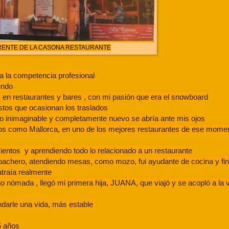
RENTE DE LA CASONA RESTAURANTE
 a la competencia profesional
undo
en restaurantes y bares , con mi pasión que era el snowboard
tos que ocasionan los traslados
o inimaginable y completamente nuevo se abría ante mis ojos
os como Mallorca, en uno de los mejores restaurantes de ese mome
entos y aprendiendo todo lo relacionado a un restaurante
e bachero, atendiendo mesas, como mozo, fui ayudante de cocina y fi
atraía realmente
 nómada , llegó mi primera hija, JUANA, que viajó y se acopló a la v
indarle una vida, más estable
5 años