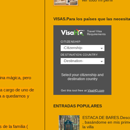
Ver todo mi perfil
VISAS.Para los países que las necesit
Travel Visa
Requirements
CITIZENSHIP
-Citizenship-
DESTINATION COUNTRY
-Destination-
Select your citizenship and
cina mágica, pero
destination country
n a cargo de uno de
Get this tool free at
VisaHQ.com
ta a quedarnos y
ENTRADAS POPULARES
ESTACA DE BARES.Descri
, basándome en mis prim
 de la familia (
la villa