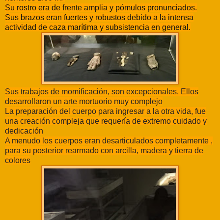
Su rostro era de frente amplia y pómulos pronunciados.
Sus brazos eran fuertes y robustos debido a la intensa
actividad de caza marítima y subsistencia en general
.
Sus trabajos de momificación, son excepcionales.
Ellos
desarrollaron un arte mortuorio muy complejo
La preparación del cuerpo para ingresar a la otra vida, fue
una creación compleja que requería de extremo cuidado y
dedicación
A menudo los cuerpos eran desarticulados completamente ,
para su posterior rearmado con arcilla, madera y tierra de
colores