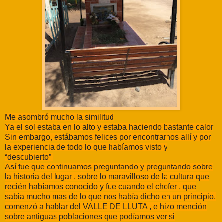
Me asombró mucho la similitud
Ya el sol estaba en lo alto y estaba haciendo bastante calor
Sin embargo, estábamos felices por encontrarnos allí y por
la experiencia de todo lo que habíamos visto y
“descubierto”
Así fue que continuamos preguntando y preguntando sobre
la historia del lugar , sobre lo maravilloso de la cultura que
recién habíamos conocido y fue cuando el chofer , que
sabia mucho mas de lo que nos había dicho en un principio,
comenzó a hablar del VALLE DE LLUTA , e hizo mención
sobre antiguas poblaciones que podíamos ver si