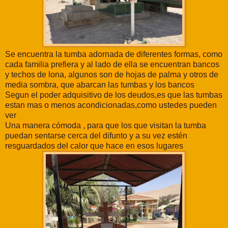
Se encuentra la tumba adornada de diferentes formas, como
cada familia prefiera y al lado de ella se encuentran bancos
y techos de lona, algunos son de hojas de palma y otros de
media sombra, que abarcan las tumbas y los bancos
Segun el poder adquisitivo de los deudos,es que las tumbas
estan mas o menos acondicionadas,como ustedes pueden
ver
Una manera cómoda , para que los que visitan la tumba
puedan sentarse cerca del difunto y a su vez estén
resguardados del calor que hace en esos lugares