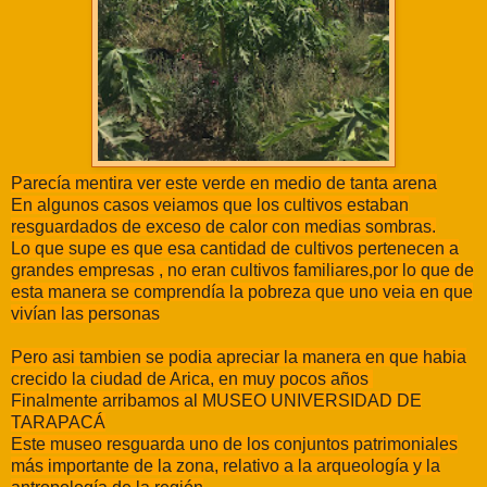
Parecía mentira ver este verde en medio de tanta arena
En algunos casos veiamos que los cultivos estaban
resguardados de exceso de calor con medias sombras.
Lo que supe es que esa cantidad de cultivos pertenecen a
grandes empresas , no eran cultivos familiares,por lo que de
esta manera se comprendía la pobreza que uno veia en que
vivían las personas
Pero asi tambien se podia apreciar la manera en que habia
crecido la ciudad de Arica, en muy pocos años
Finalmente arribamos al MUSEO UNIVERSIDAD DE
TARAPACÁ
Este museo resguarda uno de los conjuntos patrimoniales
más importante de la zona, relativo a la arqueología y la