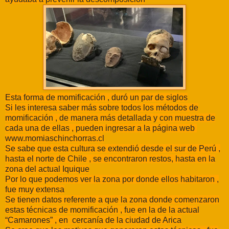
Esta forma de momificación , duró un par de siglos
Si les interesa saber más sobre todos los métodos de
momificación , de manera más detallada y con muestra de
cada una de ellas , pueden ingresar a la página web
www.momiaschinchorras.cl
Se sabe que esta cultura se extendió desde el sur de Perú ,
hasta el norte de Chile , se encontraron restos, hasta en la
zona del actual Iquique
Por lo que podemos ver la zona por donde ellos habitaron ,
fue muy extensa
Se tienen datos referente a que la zona donde comenzaron
estas técnicas de momificación , fue en la de la actual
“Camarones” , en cercanía de la ciudad de Arica