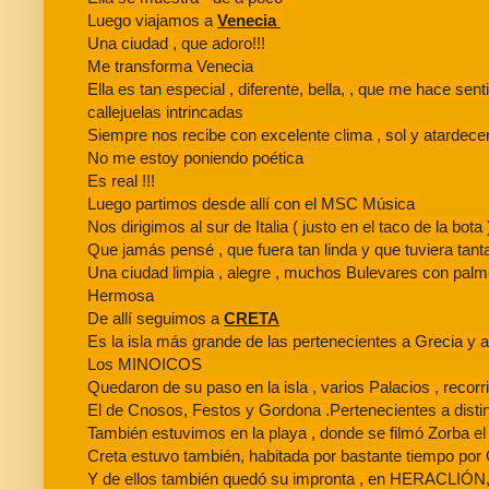
Luego viajamos a
Venecia
Una ciudad , que adoro!!!
Me transforma Venecia
Ella es tan especial , diferente, bella, , que me hace sent
callejuelas intrincadas
Siempre nos recibe con excelente clima , sol y atardec
No me estoy poniendo poética
Es real !!!
Luego partimos desde allí con el MSC Música
Nos dirigimos al sur de Italia ( justo en el taco de la bo
Que jamás pensé , que fuera tan linda y que tuviera tanta
Una ciudad limpia , alegre , muchos Bulevares con palm
Hermosa
De allí seguimos a
CRETA
Es la isla más grande de las pertenecientes a Grecia y a
Los MINOICOS
Quedaron de su paso en la isla , varios Palacios , recorr
El de Cnosos, Festos y Gordona .
Pertenecientes a dist
También estuvimos en la playa , donde se filmó Zorba el
Creta estuvo también, habitada por bastante tiempo po
Y de ellos también quedó su impronta , en HERACLIÓN, 