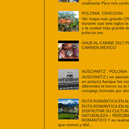
realmente Pero nos confo
POLONIA. CRACOVIA
Ver mapa más grande C
durante casi seis siglos la
y la ciudad más grande d
polacos res...
VIAJE AL CARIBE 2017.P
CARMEN.MEXICO
AUSCHWITZ . POLONIA
AUSCHWITZ ( en alemán
en polaco) Aunque los n
diferentes el horror es e
complejo formado por dive
RUTA ROMÁNTICA EN A
RUTA ROMÁNTICA EN A
DISFRUTAR SU CULTUR
NATURALEZA – PERCIBI
ROMÁNTICO Y es realmen
que vemos y disf...