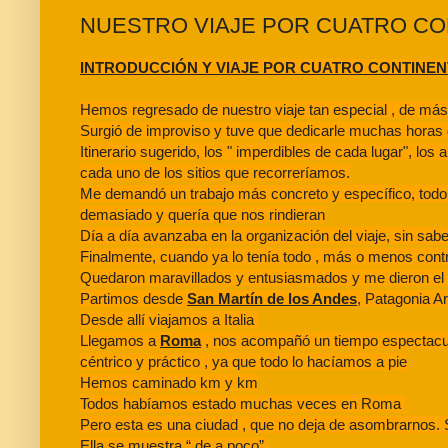
NUESTRO VIAJE POR CUATRO CON
INTRODUCCIÓN Y VIAJE POR CUATRO CONTINEN
Hemos regresado de nuestro viaje tan especial , de más 
Surgió de improviso y tuve que dedicarle muchas horas d
Itinerario sugerido, los " imperdibles de cada lugar", los 
cada uno de los sitios que recorreríamos.
Me demandó un trabajo más concreto y específico, todo 
demasiado y quería que nos rindieran
Día a día avanzaba en la organización del viaje, sin saber
Finalmente, cuando ya lo tenía todo , más o menos contro
Quedaron maravillados y entusiasmados y me dieron el "S
Partimos desde
San Martín de los Andes
, Patagonia A
Desde allí viajamos a Italia
Llegamos a
Roma
, nos acompañó un tiempo espectacul
céntrico y práctico , ya que todo lo hacíamos a pie
Hemos caminado km y km
Todos habíamos estado muchas veces en Roma
Pero esta es una ciudad , que no deja de asombrarnos.
Ella se muestra “ de a poco”