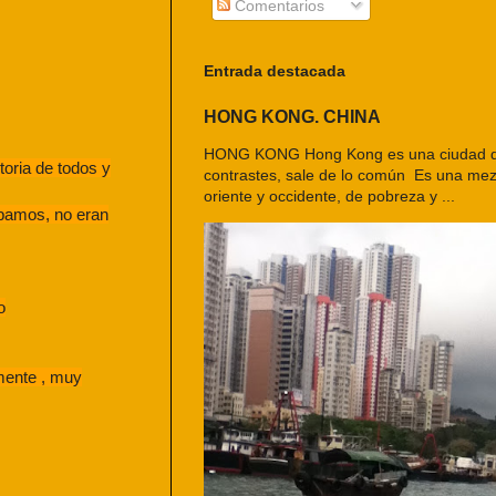
Comentarios
Entrada destacada
HONG KONG. CHINA
HONG KONG Hong Kong es una ciudad d
storia de todos y
contrastes, sale de lo común Es una mezc
oriente y occidente, de pobreza y ...
ábamos, no eran
o
mente , muy