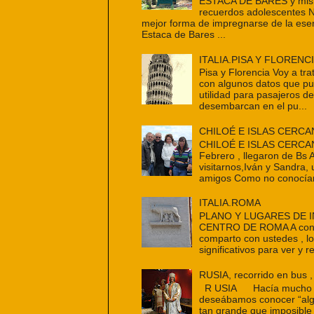
ESTACA DE BARES y mis 
recuerdos adolescentes 
mejor forma de impregnarse de la ese
Estaca de Bares ...
ITALIA.PISA Y FLORENC
Pisa y Florencia Voy a tra
con algunos datos que p
utilidad para pasajeros d
desembarcan en el pu...
CHILOÉ E ISLAS CERCA
CHILOÉ E ISLAS CERCAN
Febrero , llegaron de Bs 
visitarnos,Iván y Sandra,
amigos Como no conocían
ITALIA.ROMA
PLANO Y LUGARES DE 
CENTRO DE ROMA A cont
comparto con ustedes , l
significativos para ver y re
RUSIA, recorrido en bus ,
R USIA Hacía mucho t
deseábamos conocer “alg
tan grande que imposible