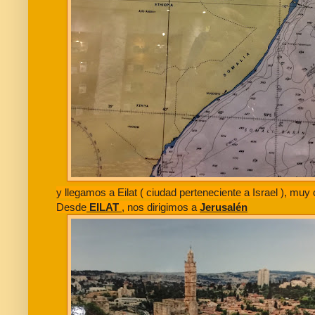
y llegamos a Eilat ( ciudad perteneciente a Israel ), mu
Desde
EILAT
, nos dirigimos a
Jerusalén