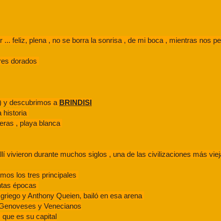
ir ... feliz, plena , no se borra la sonrisa , de mi boca , mientras nos
eres dorados
ta ) y descubrimos a
BRINDISI
 historia
eras , playa blanca
llí vivieron durante muchos siglos , una de las civilizaciones más vi
imos los tres principales
intas épocas
 griego y Anthony Queien, bailó en esa arena
r Genoveses y Venecianos
que es su capital