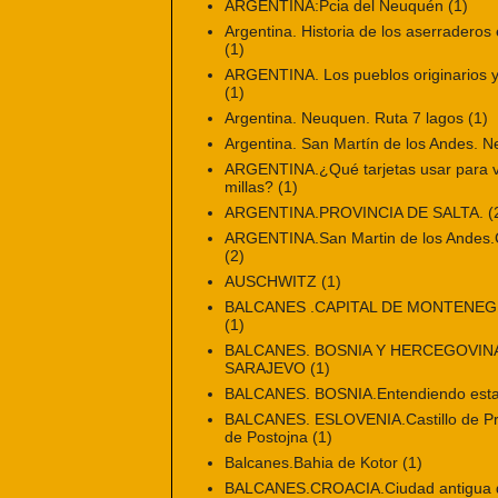
ARGENTINA:Pcia del Neuquén
(1)
Argentina. Historia de los aserraderos 
(1)
ARGENTINA. Los pueblos originarios y 
(1)
Argentina. Neuquen. Ruta 7 lagos
(1)
Argentina. San Martín de los Andes. 
ARGENTINA.¿Qué tarjetas usar para vi
millas?
(1)
ARGENTINA.PROVINCIA DE SALTA.
(
ARGENTINA.San Martin de los Andes.Ci
(2)
AUSCHWITZ
(1)
BALCANES .CAPITAL DE MONTENE
(1)
BALCANES. BOSNIA Y HERCEGOVINA
SARAJEVO
(1)
BALCANES. BOSNIA.Entendiendo esta
BALCANES. ESLOVENIA.Castillo de Pr
de Postojna
(1)
Balcanes.Bahia de Kotor
(1)
BALCANES.CROACIA.Ciudad antigua de