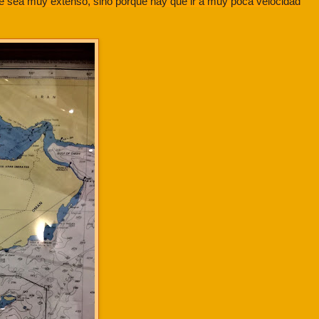
ue sea muy extenso, sino porque hay que ir a muy poca velocidad