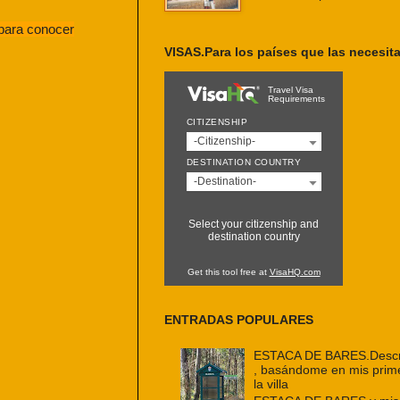
 para conocer
VISAS.Para los países que las necesit
Travel Visa
Requirements
CITIZENSHIP
-Citizenship-
DESTINATION COUNTRY
-Destination-
Select your citizenship and
destination country
Get this tool free at
VisaHQ.com
ENTRADAS POPULARES
ESTACA DE BARES.Descri
, basándome en mis prim
la villa