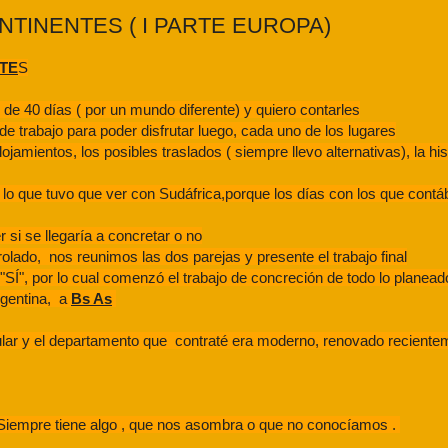
TINENTES ( I PARTE EUROPA)
TE
S
de 40 días ( por un mundo diferente) y quiero contarles
e trabajo para poder disfrutar luego, cada uno de los lugares
alojamientos, los posibles traslados ( siempre llevo alternativas), la hi
lo que tuvo que ver con Sudáfrica,porque los días con los que cont
 si se llegaría a concretar o no
lado, nos reunimos las dos parejas y presente el trabajo final
Í", por lo cual comenzó el trabajo de concreción de todo lo planead
rgentina, a
Bs As
ar y el departamento que contraté era moderno, renovado reciente
 Siempre tiene algo , que nos asombra o que no conocíamos .