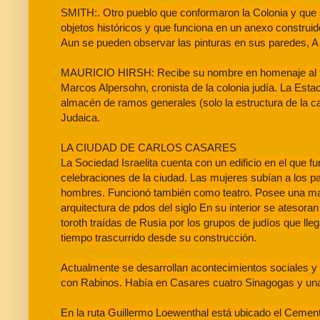
SMITH:. Otro pueblo que conformaron la Colonia y que s
objetos históricos y que funciona en un anexo construido
Aun se pueden observar las pinturas en sus paredes, A es
MAURICIO HIRSH: Recibe su nombre en homenaje al funda
Marcos Alpersohn, cronista de la colonia judía. La Estac
almacén de ramos generales (solo la estructura de la c
Judaica.
LA CIUDAD DE CARLOS CASARES
La Sociedad Israelita cuenta con un edificio en el que f
celebraciones de la ciudad. Las mujeres subían a los pa
hombres. Funcionó también como teatro. Posee una magní
arquitectura de pdos del siglo En su interior se atesor
toroth traídas de Rusia por los grupos de judíos que lle
tiempo trascurrido desde su construcción.
Actualmente se desarrollan acontecimientos sociales y 
con Rabinos. Había en Casares cuatro Sinagogas y una
En la ruta Guillermo Loewenthal está ubicado el Cement