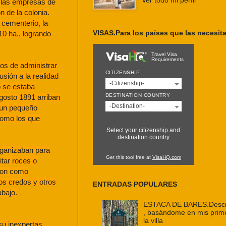
Ver todo mi perfil
a las empresas de
 de la colonia.
 cementerio, la
VISAS.Para los países que las necesit
10 ha., logrando
Travel Visa
Requirements
dos de administrar
CITIZENSHIP
usión a la realidad
-Citizenship-
o se estaba
DESTINATION COUNTRY
gosto 1891 arriban
-Destination-
a un pequeño
como los que
Select your citizenship and
destination country
rganizaban para
Get this tool free at
VisaHQ.com
itar roces o
aron como
os credos y otros
ENTRADAS POPULARES
abajo.
ESTACA DE BARES.Descri
, basándome en mis prim
la villa
su inexpertas