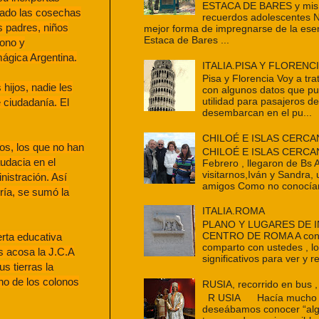
ESTACA DE BARES y mis 
nado las cosechas
recuerdos adolescentes 
s padres, niños
mejor forma de impregnarse de la ese
Estaca de Bares ...
lono y
mágica Argentina.
ITALIA.PISA Y FLORENC
Pisa y Florencia Voy a tra
hijos, nadie les
con algunos datos que p
utilidad para pasajeros d
e ciudadanía. El
desembarcan en el pu...
CHILOÉ E ISLAS CERCA
los, los que no han
CHILOÉ E ISLAS CERCAN
udacia en el
Febrero , llegaron de Bs 
visitarnos,Iván y Sandra,
nistración. Así
amigos Como no conocían
ría, se sumó la
ITALIA.ROMA
PLANO Y LUGARES DE 
CENTRO DE ROMA A cont
erta educativa
comparto con ustedes , l
s acosa la J.C.A
significativos para ver y re
s tierras la
ho de los colonos
RUSIA, recorrido en bus ,
R USIA Hacía mucho t
deseábamos conocer “alg