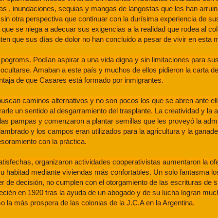
as , inundaciones, sequias y mangas de langostas que les han arrui
sin otra perspectiva que continuar con la durísima experiencia de su
que se niega a adecuar sus exigencias a la realidad que rodea al co
ienten que sus días de dolor no han concluido a pesar de vivir en esta 
 pogroms. Podían aspirar a una vida digna y sin limitaciones para sus 
n ocultarse. Amaban a este país y muchos de ellos pidieron la carta d
entaja de que Casares está formado por inmigrantes.
 buscan caminos alternativos y no son pocos los que se abren ante el
e un sentido al desgarramiento del trasplante. La creatividad y la a
 las pampas y comenzaron a plantar semillas que les proveyó la admi
alambrado y los campos eran utilizados para la agricultura y la ganade
esoramiento con la práctica.
tisfechas, organizaron actividades cooperativistas aumentaron la of
 su habitad mediante viviendas más confortables. Un solo fantasma lo
er de decisión, no cumplen con el otorgamiento de las escrituras de su
cién en 1920 tras la ayuda de un abogado y de su lucha logran muc
o la más prospera de las colonias de la J.C.A en la Argentina.