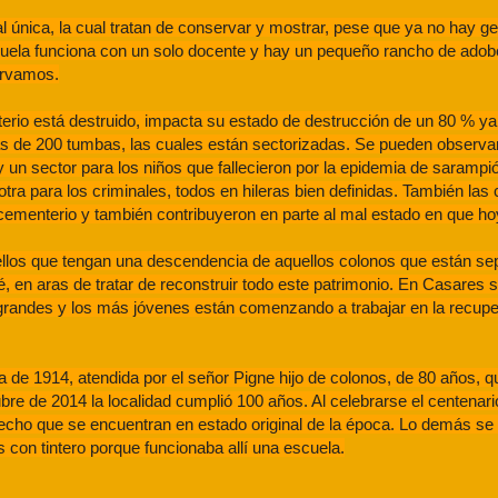
al única, la cual tratan de conservar y mostrar, pese que ya no hay g
cuela funciona con un solo docente y hay un pequeño rancho de adob
ervamos.
io está destruido, impacta su estado de destrucción de un 80 % ya 
 de 200 tumbas, las cuales están sectorizadas. Se pueden observar 
 un sector para los niños que fallecieron por la epidemia de sarampió
tra para los criminales, todos en hileras bien definidas. También las 
cementerio y también contribuyeron en parte al mal estado en que ho
llos que tengan una descendencia de aquellos colonos que están sepu
, en aras de tratar de reconstruir todo este patrimonio. En Casares
grandes y los más jóvenes están comenzando a trabajar en la recupe
e 1914, atendida por el señor Pigne hijo de colonos, de 80 años, q
bre de 2014 la localidad cumplió 100 años. Al celebrarse el centenari
techo que se encuentran en estado original de la época. Lo demás se
s con tintero porque funcionaba allí una escuela.