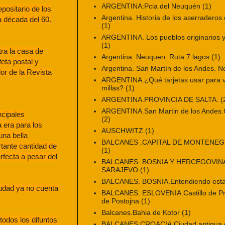
ARGENTINA:Pcia del Neuquén
(1)
positario de los
Argentina. Historia de los aserraderos 
a década del 60.
(1)
ARGENTINA. Los pueblos originarios y 
(1)
ra la casa de
Argentina. Neuquen. Ruta 7 lagos
(1)
feta postal y
Argentina. San Martín de los Andes. 
or de la Revista
ARGENTINA.¿Qué tarjetas usar para vi
millas?
(1)
ARGENTINA.PROVINCIA DE SALTA.
(
ARGENTINA.San Martin de los Andes.Ci
ncipales
(2)
 era para los
AUSCHWITZ
(1)
una bella
BALCANES .CAPITAL DE MONTENE
rtante cantidad de
(1)
rfecta a pesar del
BALCANES. BOSNIA Y HERCEGOVINA
SARAJEVO
(1)
BALCANES. BOSNIA.Entendiendo esta
iudad ya no cuenta
BALCANES. ESLOVENIA.Castillo de Pr
de Postojna
(1)
Balcanes.Bahia de Kotor
(1)
todos los difuntos
BALCANES.CROACIA.Ciudad antigua de