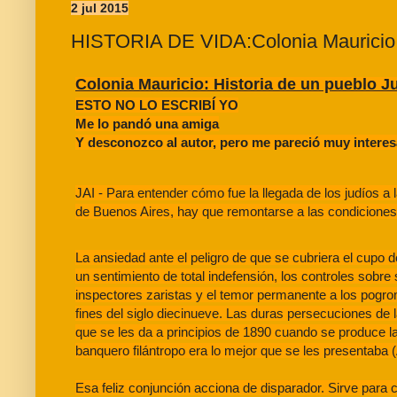
2 jul 2015
HISTORIA DE VIDA:Colonia Mauricio: 
Colonia Mauricio: Historia de un pueblo J
ESTO NO LO ESCRIBÍ YO
Me lo pandó una amiga
Y desconozco al autor, pero me pareció muy interes
JAI - Para entender cómo fue la llegada de los judíos a 
de Buenos Aires, hay que remontarse a las condiciones 
La ansiedad ante el peligro de que se cubriera el cupo 
un sentimiento de total indefensión, los controles sobre 
inspectores zaristas y el temor permanente a los pogro
fines del siglo diecinueve. Las duras persecuciones de l
que se les da a principios de 1890 cuando se produce la 
banquero filántropo era lo mejor que se les presentaba 
Esa feliz conjunción acciona de disparador. Sirve para ca