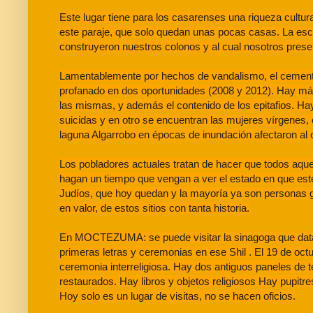
Este lugar tiene para los casarenses una riqueza cultur
este paraje, que solo quedan unas pocas casas. La es
construyeron nuestros colonos y al cual nosotros pres
Lamentablemente por hechos de vandalismo, el cementer
profanado en dos oportunidades (2008 y 2012). Hay más
las mismas, y además el contenido de los epitafios. Hay
suicidas y en otro se encuentran las mujeres vírgenes, o
laguna Algarrobo en épocas de inundación afectaron al 
Los pobladores actuales tratan de hacer que todos aque
hagan un tiempo que vengan a ver el estado en que esté
Judíos, que hoy quedan y la mayoría ya son personas 
en valor, de estos sitios con tanta historia.
En MOCTEZUMA: se puede visitar la sinagoga que data d
primeras letras y ceremonias en ese Shil . El 19 de octu
ceremonia interreligiosa. Hay dos antiguos paneles de 
restaurados. Hay libros y objetos religiosos Hay pupitre
Hoy solo es un lugar de visitas, no se hacen oficios.