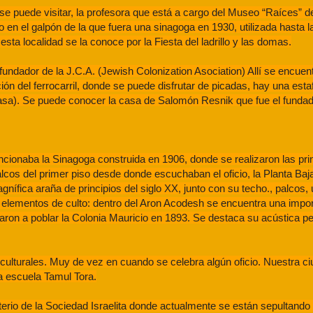
e puede visitar, la profesora que está a cargo del Museo “Raíces” de
 en el galpón de la que fuera una sinagoga en 1930, utilizada hasta l
ta localidad se la conoce por la Fiesta del ladrillo y las domas.
dor de la J.C.A. (Jewish Colonization Asociation) Allí se encuent
ión del ferrocarril, donde se puede disfrutar de picadas, hay una esta
asa). Se puede conocer la casa de Salomón Resnik que fue el fundad
uncionaba la Sinagoga construida en 1906, donde se realizaron las pri
lcos del primer piso desde donde escuchaban el oficio, la Planta Baja
fica araña de principios del siglo XX, junto con su techo., palcos, 
an elementos de culto: dentro del Aron Acodesh se encuentra una impo
garon a poblar la Colonia Mauricio en 1893. Se destaca su acústica pe
culturales. Muy de vez en cuando se celebra algún oficio. Nuestra c
 escuela Tamul Tora.
erio de la Sociedad Israelita donde actualmente se están sepultando 