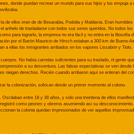
iones, donde puedan recrear un mundo para sus hijos y los empuja a r
ovilizaba.
a de ellos eran de de Besarabia, Podolia y Maldavia. Eran humildes
 el anhelo de trasladarse con todos sus seres queridos. No todos los
como para lograrlo, la empresa no era fácil y no entra en la filosofía 
ización por el Barón Mauricio de Hirsch estaban a 300 km de Bueno A
an a ellas los inmigrantes arribados en los vapores Lissabón y Tiolo.
cuerpos. No había carretas suficientes para su traslado, ni gente qu
prensión a su desventura. Las falsas expectativas se ven desde la 
 les niegan derechos. Recién cuando arribaron aquí se enteran del 
nzar la colonización, sofocan desde un primer momento al colono.
 Oscilaban entre 18 y 38 años, y sólo una treintena de ellos manifes
 registró como peones y obreros asumiendo así su desconocimiento.
peccionan la colonia quedan impresionados de ver aquellos improvisad