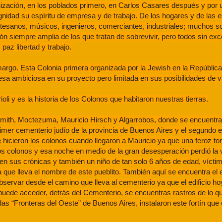
nización, en los poblados primero, en Carlos Casares después y por u
dignidad su espíritu de empresa y de trabajo. De los hogares y de las 
rtesanos, músicos, ingenieros, comerciantes, industriales; muchos s
ión siempre amplia de los que tratan de sobrevivir, pero todos sin ex
paz libertad y trabajo.
margo. Esta Colonia primera organizada por la Jewish en la República
sa ambiciosa en su proyecto pero limitada en sus posibilidades de vi
li y es la historia de los Colonos que habitaron nuestras tierras.
 Smith, Moctezuma, Mauricio Hirsch y Algarrobos, donde se encuentra
primer cementerio judío de la provincia de Buenos Aires y el segundo e
hicieron los colonos cuando llegaron a Mauricio ya que una feroz to
os colonos y esa noche en medio de la gran desesperación perdió la 
 en sus crónicas y también un niño de tan solo 6 años de edad, vícti
a que lleva el nombre de este pueblito. También aquí se encuentra el e
bservar desde el camino que lleva al cementerio ya que el edificio ho
puede acceder, detrás del Cementerio, se encuentras rastros de lo que
 “Fronteras del Oeste” de Buenos Aires, instalaron este fortín que