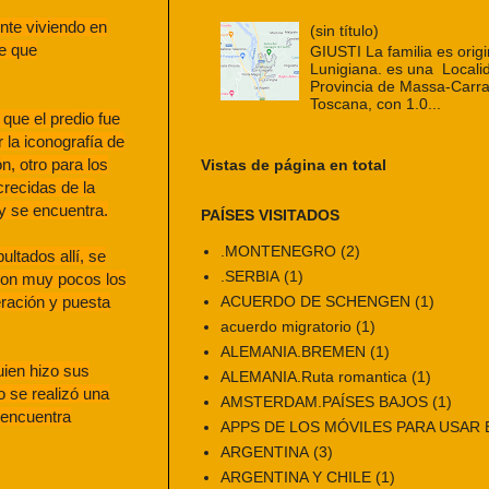
ente viviendo en
(sin título)
e que
GIUSTI La familia es origi
Lunigiana. es una Localid
Provincia de Massa-Carra
Toscana, con 1.0...
que el predio fue
la iconografía de
n, otro para los
Vistas de página en total
crecidas de la
y se encuentra.
PAÍSES VISITADOS
.MONTENEGRO
(2)
ltados allí, se
.SERBIA
(1)
 son muy pocos los
ACUERDO DE SCHENGEN
(1)
ración y puesta
acuerdo migratorio
(1)
ALEMANIA.BREMEN
(1)
uien hizo sus
ALEMANIA.Ruta romantica
(1)
o se realizó una
AMSTERDAM.PAÍSES BAJOS
(1)
 encuentra
APPS DE LOS MÓVILES PARA USAR E
ARGENTINA
(3)
ARGENTINA Y CHILE
(1)