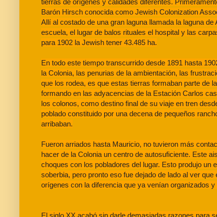
tierras de orígenes y calidades diferentes. Primeramen
Barón Hirsch conocida como Jewish Colonization Associ
Allí al costado de una gran laguna llamada la laguna de A
escuela, el lugar de balos rituales el hospital y las car
para 1902 la Jewish tener 43.485 ha.
En todo este tiempo transcurrido desde 1891 hasta 1902,
la Colonia, las penurias de la ambientación, las frustraci
que los rodea, es que estas tierras formaban parte de
formando en las adyacencias de la Estación Carlos cas
los colonos, como destino final de su viaje en tren de
poblado constituido por una decena de pequeños rancho
arribaban.
Fueron arriados hasta Mauricio, no tuvieron más contac
hacer de la Colonia un centro de autosuficiente. Este a
choques con los pobladores del lugar. Esto produjo un e
soberbia, pero pronto eso fue dejado de lado al ver que
orígenes con la diferencia que ya venían organizados y p
El siglo XX acabó sin darle demasiadas razones para s