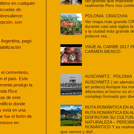
tan grande que imposible
ltimo en cualquier
realmente Pero nos confo
escuelas de
obresalieron
POLONIA. CRACOVIA
Ver mapa más grande C
cepción, son
durante casi seis siglos la
y la ciudad más grande d
polacos res...
 Argentina, pagó
VIAJE AL CARIBE 2017.P
abilización
CARMEN.MEXICO
 el cementerio,
AUSCHWITZ . POLONIA
n el país. Este
AUSCHWITZ ( en alemán
rmenta produjo la
en polaco) Aunque los n
vida Rice
diferentes el horror es e
complejo formado por dive
mas de este
dificio donde
RUTA ROMÁNTICA EN A
y está en una
RUTA ROMÁNTICA EN A
 fue el fortín de
DISFRUTAR SU CULTUR
NATURALEZA – PERCIBI
 estuvo en
ROMÁNTICO Y es realmen
que vemos y disf...