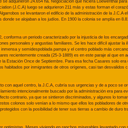
te se adquirieron 24.654 ha. Negociación que hiciera Loewenthal par
ation (J.C.A) luego se adqurieron 211 más y estas forman el corazón
lgarrobos se levantaron el edificio de la administración de la J.C.A el
pas donde se alojaban a los judíos. En 1900 la colonia se amplía en 8.8
 conforma un periodo caracterizado por la injusticia de los encarga
ones personales y angustias familiares. Se les hace difícil ajustar la il
 la inmensa y semidespoblada pampa y el centro poblado más cercan
ares recientemente creada (25-3-1889) es en este paraje al que en a
sde la Estación Once de Septiembre. Para esa fecha Casares solo er
s habitados por inmigrantes de otros orígenes, casi tan desvalidos 
to con aquel centro, la J.C.A, cubría sus urgencias y de a poco se o
islamiento intencionalmente buscado por la administración era para ev
fecto contrario, ya que se sintieron discriminados, y algunos lo tom
 estos colonos solo venían a lo mismo que ellos los pobladores de otr
rotegidos con la posibilidad de tener sus tierras a cambio de duro tr
er optimistas. Meses viviendo en ranchos miserables levantado con 