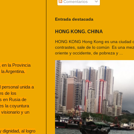
Comentarios
Entrada destacada
HONG KONG. CHINA
HONG KONG Hong Kong es una ciudad d
contrastes, sale de lo común Es una mezc
oriente y occidente, de pobreza y ...
 en la Provincia
 la Argentina.
d personal unida a
es de los
os en Rusia de
 es la coyuntura
 visionario y un
 dignidad, al logro