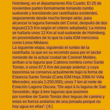
Holmberg, en el departamento Río Cuarto. El 25 de
noviembre parten formalmente
tomando rumbo
sudoeste y transitando por rastrilladas existentes,
seguramente desde
mucho tiempo atrás, para
alcanzar la laguna llamada del Corral, después de dos
leguas
(13,5 Km según el criterio adoptado). La misma
se hallaría unos 12 Km al sud-sudoeste
de Holmberg,
en proximidades de lo que la carta IGM menciona
como Loma Médano.
La siguiente etapa, siguiendo el rumbo de la
rastrillada, la que en su recorrido
pasa por el sector
noroeste de la actual ciudad de Coronel Moldes,
arriban a la laguna
que Cabrera nombra como Santo
Tomás, o unos 67,5 Km del paraje anterior, y cuya
toponimia se conserva actualmente bajo la forma de
Estancia Santo Tomás (Carta IGM
Hoja 3366-IV Villa
Mercedes, escala 1:250.000), unos 7 km al norte de
Estación Laguna
Oscura. “De aquí á la laguna de San
Sevastián, digo á tres lagunas que pusimos
por
nombre de Santo Tomás diez leguas de camino y
estas es fuerza andarlas de una
jornada porque no
hoy agua en ellas”. [ 6 ]