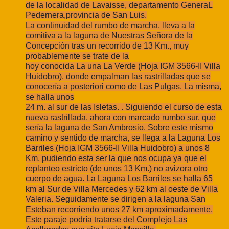
de la localidad de Lavaisse, departamento GeneraL
Pedernera,
provincia de San Luis.
La continuidad del rumbo de marcha, lleva a la
comitiva a la laguna de Nuestras
Señora de la
Concepción tras un recorrido de 13 Km., muy
probablemente se trate de la
hoy conocida La una La Verde (Hoja IGM 3566-II Villa
Huidobro), donde empalman las
rastrilladas que se
conocería a posteriori como de Las Pulgas. La misma,
se halla unos
24 m. al sur de las Isletas. . Siguiendo el curso de esta
nueva rastrillada, ahora con
marcado rumbo sur, que
sería la laguna de San Ambrosio. Sobre este mismo
camino y
sentido de marcha, se llega a la Laguna Los
Barriles (Hoja IGM 3566-II Villa Huidobro) a
unos 8
Km, pudiendo esta ser la que nos ocupa ya que el
replanteo estricto (de unos 13
Km.) no avizora otro
cuerpo de agua. La Laguna Los Barriles se halla 65
km al Sur de
Villa Mercedes y 62 km al oeste de Villa
Valeria. Seguidamente se dirigen a la laguna
San
Esteban recorriendo unos 27 km aproximadamente.
Este paraje podría tratarse del Complejo Las