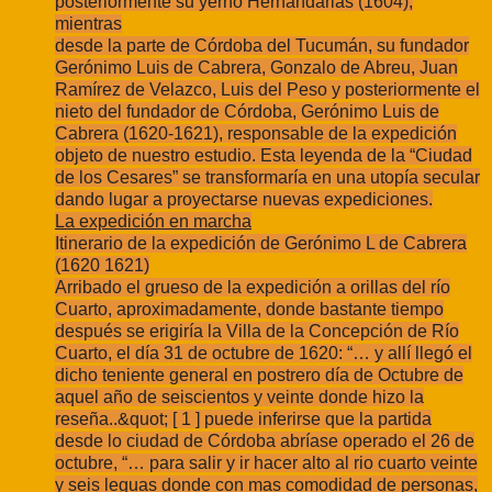
posteriormente su yerno Hernandarias (1604);
mientras
desde la parte de Córdoba del Tucumán, su fundador
Gerónimo Luis de Cabrera,
Gonzalo de Abreu, Juan
Ramírez de Velazco, Luis del Peso y posteriormente el
nieto del
fundador de Córdoba, Gerónimo Luis de
Cabrera (1620-1621), responsable de la
expedición
objeto de nuestro estudio. Esta leyenda de la “Ciudad
de los Cesares” se
transformaría en una utopía secular
dando lugar a proyectarse nuevas expediciones.
La expedición en marcha
Itinerario de la expedición de Gerónimo L de Cabrera
(1620 1621)
Arribado el grueso de la expedición a orillas del río
Cuarto, aproximadamente,
donde bastante tiempo
después se erigiría la Villa de la Concepción de Río
Cuarto, el
día 31 de octubre de 1620: “… y allí llegó el
dicho teniente general en postrero día de
Octubre de
aquel año de seiscientos y veinte donde hizo la
reseña..&quot; [ 1 ] puede inferirse
que la partida
desde lo ciudad de Córdoba abríase operado el 26 de
octubre, “… para
salir y ir hacer alto al rio cuarto veinte
y seis leguas donde con mas comodidad de
personas,