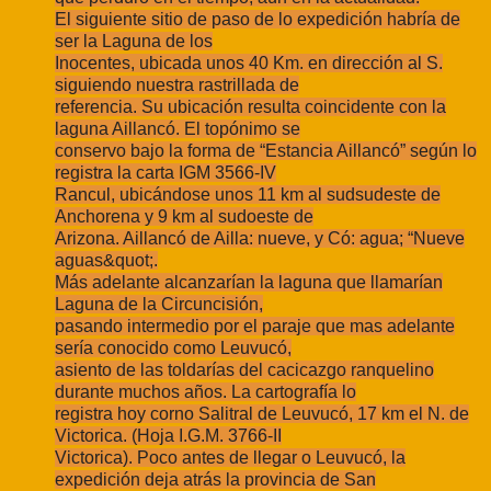
El siguiente sitio de paso de lo expedición habría de
ser la Laguna de los
Inocentes, ubicada unos 40 Km. en dirección al S.
siguiendo nuestra rastrillada de
referencia. Su ubicación resulta coincidente con la
laguna Aillancó. El topónimo se
conservo bajo la forma de “Estancia Aillancó” según lo
registra la carta IGM 3566-IV
Rancul, ubicándose unos 11 km al sudsudeste de
Anchorena y 9 km al sudoeste de
Arizona. Aillancó de Ailla: nueve, y Có: agua; “Nueve
aguas&quot;.
Más adelante alcanzarían la laguna que llamarían
Laguna de la Circuncisión,
pasando intermedio por el paraje que mas adelante
sería conocido como Leuvucó,
asiento de las toldarías del cacicazgo ranquelino
durante muchos años. La cartografía lo
registra hoy corno Salitral de Leuvucó, 17 km el N. de
Victorica. (Hoja I.G.M. 3766-II
Victorica). Poco antes de llegar o Leuvucó, la
expedición deja atrás la provincia de San