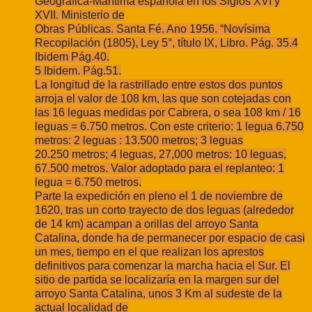
Geográfica-Marítima española en los Siglos XVI y
XVII. Ministerio de
Obras Públicas. Santa Fé. Ano 1956. “Novísima
Recopilación (1805), Ley 5°, título IX, Libro. Pág. 35.
4
Ibidem Pág.40.
5 Ibidem. Pág.51.
La longitud de la rastrillado entre estos dos puntos
arroja el valor de 108 km, las
que son cotejadas con
las 16 leguas medidas por Cabrera, o sea 108 km / 16
leguas =
6.750 metros. Con este criterio: 1 legua 6.750
metros: 2 leguas : 13.500 metros; 3 leguas
20.250 metros; 4 leguas, 27,000 metros: 10 leguas,
67.500 metros. Valor adoptado para
el replanteo: 1
legua = 6.750 metros.
Parte la expedición en pleno el 1 de noviembre de
1620, tras un corto trayecto de
dos leguas (alrededor
de 14 km) acampan a orillas del arroyo Santa
Catalina, donde ha
de permanecer por espacio de casi
un mes, tiempo en el que realizan los aprestos
definitivos para comenzar la marcha hacia el Sur. El
sitio de partida se localizaría en la
margen sur del
arroyo Santa Catalina, unos 3 Km al sudeste de la
actual localidad de