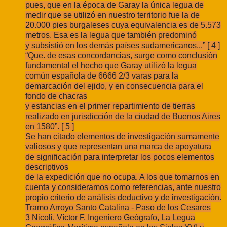
pues, que en la época de Garay la
única legua de
medir que se utilizó en nuestro territorio fue la de
20.000 pies burgaleses
cuya equivalencia es de 5.573
metros. Esa es la legua que también predominó
y
subsistió en los demás países sudamericanos...” [ 4 ]
“Que. de esas concordancias, surge
como conclusión
fundamental el hecho que Garay utilizó la legua
común española de 6
666 2/3 varas para la
demarcación del ejido, y en consecuencia para el
fondo de chacras
y estancias en el primer repartimiento de tierras
realizado en jurisdicción de la ciudad de
Buenos Aires
en 1580”. [ 5 ]
Se han citado elementos de investigación sumamente
valiosos y que representan
una marca de apoyatura
de significación para interpretar los pocos elementos
descriptivos
de la expedición que no ocupa. A los que tomarnos en
cuenta y consideramos como
referencias, ante nuestro
propio criterio de análisis deductivo y de investigación.
Tramo Arroyo Santo Catalina - Paso de los Cesares
3 Nicoli, Víctor F, Ingeniero Geógrafo, La Legua