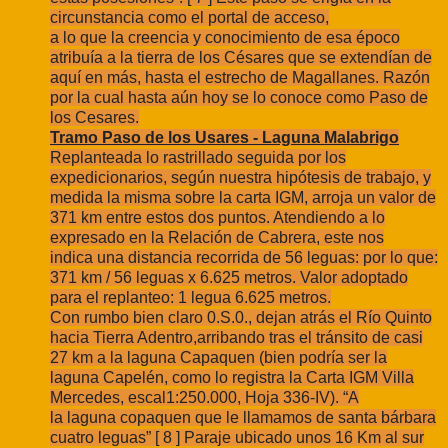
circunstancia como el portal de acceso,
a lo que la creencia y conocimiento de esa époco
atribuía a la tierra de los Césares que
se extendían de
aquí en más, hasta el estrecho de Magallanes. Razón
por la cual hasta
aún hoy se lo conoce como Paso de
los Cesares.
Tramo Paso de los Usares - Laguna Malabrigo
Replanteada lo rastrillado seguida por los
expedicionarios, según nuestra
hipótesis de trabajo, y
medida la misma sobre la carta IGM, arroja un valor de
371 km
entre estos dos puntos. Atendiendo a lo
expresado en la Relación de Cabrera, este nos
indica una distancia recorrida de 56 leguas: por lo que:
371 km / 56 leguas x 6.625
metros. Valor adoptado
para el replanteo: 1 legua
6.625 metros.
Con rumbo bien claro 0.S.0., dejan atrás el Río Quinto
hacia Tierra Adentro,
arribando tras el tránsito de casi
27 km a la laguna Capaquen (bien podría ser la
laguna
Capelén, como lo registra la Carta IGM Villa
Mercedes, escal1:250.000, Hoja 336-IV). “A
la laguna copaquen que le llamamos de santa bárbara
cuatro leguas” [ 8 ] Paraje ubicado
unos 16 Km al sur