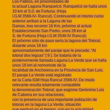
Los Patillos, en proximidades de
la actual Laguna Ranquelcó. Ranquelcó se halla unos
10 km al S.0. de Fortuna. (Hoja
I.G.M 3566-IV- Rancul). Continuando el mismo curso
anterior arriban a la Laguna de las
Damas, tras recorrer 16 Km, próximo al actual
Establecimiento San Pedro, unos 28 km al
S. de Fortuna (Hoja I.G.M 3546-IV Rancul).
El próximo sitio de paso sería la laguna del Totoral,
distante unos 16 km
aproximadamente del paraje que le precede. “Al
totoral dos leguas” [ 9 ]. Se trataría de la
posteriormente llamada Laguna La Verde que se halla
unos 18 km al nornoreste de la
localidad de Anchorena en la Provincia de San Luis.
El paraje La Verde está registrado
ee la Carta IGM Hoja Rancul 3566-IV. De modo
relevante resulta totalmente compatible
la denominación Totoral, que esgrime Gerónimo Luis
de Cabrera en sus relaciones,
con la presencia de una importante población de
totoras en la laguna La Verde, situación
que perduró en el tiempo, aún en la actualidad.