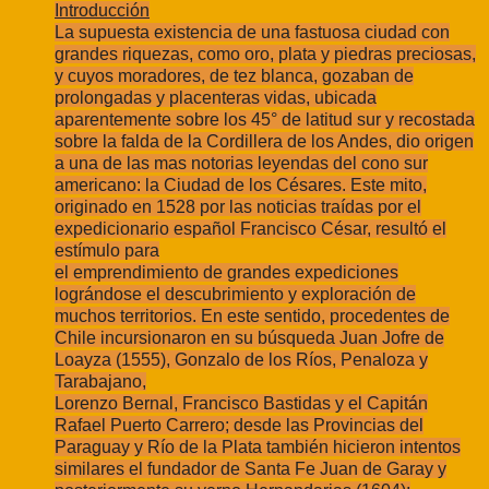
Introducción
La supuesta existencia de una fastuosa ciudad con
grandes riquezas, como oro,
plata y piedras preciosas,
y cuyos moradores, de tez blanca, gozaban de
prolongadas y
placenteras vidas, ubicada
aparentemente sobre los 45° de latitud sur y recostada
sobre
la falda de la Cordillera de los Andes, dio origen
a una de las mas notorias leyendas del
cono sur
americano: la Ciudad de los Césares. Este mito,
originado en 1528 por las
noticias traídas por el
expedicionario español Francisco César, resultó el
estímulo para
el emprendimiento de grandes expediciones
lográndose el descubrimiento y exploración
de
muchos territorios. En este sentido, procedentes de
Chile incursionaron en su
búsqueda Juan Jofre de
Loayza (1555), Gonzalo de los Ríos, Penaloza y
Tarabajano,
Lorenzo Bernal, Francisco Bastidas y el Capitán
Rafael Puerto Carrero; desde las
Provincias del
Paraguay y Río de la Plata también hicieron intentos
similares el fundador
de Santa Fe Juan de Garay y