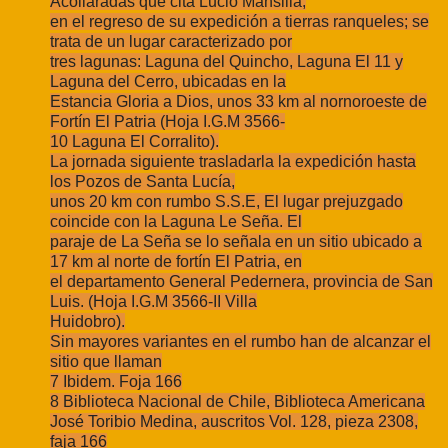
Acollaradas que cita Lucio Mansilla,
en el regreso de su expedición a tierras ranqueles; se
trata de un lugar caracterizado por
tres lagunas: Laguna del Quincho, Laguna El 11 y
Laguna del Cerro, ubicadas en la
Estancia Gloria a Dios, unos 33 km al nornoroeste de
Fortín El Patria (Hoja I.G.M 3566-
10 Laguna El Corralito).
La jornada siguiente trasladarla la expedición hasta
los Pozos de Santa Lucía,
unos 20 km con rumbo S.S.E, El lugar prejuzgado
coincide con la Laguna Le Seña. El
paraje de La Seña se lo señala en un sitio ubicado a
17 km al norte de fortín El Patria, en
el departamento General Pedernera, provincia de San
Luis. (Hoja I.G.M 3566-II Villa
Huidobro).
Sin mayores variantes en el rumbo han de alcanzar el
sitio que llaman
7 Ibidem. Foja 166
8 Biblioteca Nacional de Chile, Biblioteca Americana
José Toribio Medina, auscritos Vol. 128, pieza 2308,
faja 166