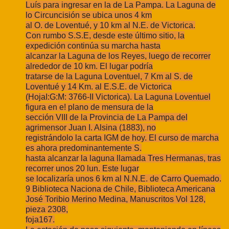
Luís para ingresar en la de La Pampa. La Laguna de
lo Circuncisión se ubica unos 4 km
al O. de Loventué, y 10 km al N.E. de Victorica.
Con rumbo S.S.E, desde este último sitio, la
expedición continúa su marcha hasta
alcanzar la Laguna de los Reyes, luego de recorrer
alrededor de 10 km. El lugar podría
tratarse de la Laguna Loventuel, 7 Km al S. de
Loventué y 14 Km. al E.S.E. de Victorica
(HojaI:G:M: 3766-II Victorica). La Laguna Loventuel
figura en e! plano de mensura de la
sección VIII de la Provincia de La Pampa del
agrimensor Juan I. Alsina (1883), no
registrándolo la carta IGM de hoy. El curso de marcha
es ahora predominantemente S.
hasta alcanzar la laguna llamada Tres Hermanas, tras
recorrer unos 20 lun. Este lugar
se localizaría unos 6 km al N.N.E. de Carro Quemado.
9 Biblioteca Naciona de Chile, Biblioteca Americana
José Toribio Merino Medina, Manuscritos Vol 128,
pieza 2308,
foja167.