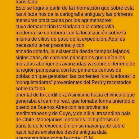
transitado.
Esto se logra a partir de la información que sobre esta
rastrillada nos da la
cartografía antigua y las primeras
mensuras practicadas por los agrimensores,
cuya
demarcación trasladada a la cartografía
moderna, se corrobora con la localización sobre
la
misma de sitios de paso de la expedición. Aquí es
necesario tener presente, y con
atinado criterio, la existencia desde tiempos lejanos,
siglos atrás, de caminos principales
que unían las
moradas aborígenes avanzadas ya sobre el terreno de
la región
pampeana con los primeros centros de
población que gestaban las corrientes
“civilizadoras” o
“conquistadoras” provenientes del Perú y recostados
sobre la falda
oriental de lo cordillera. Asimismo hacia el vínculo que
generaba el camino real, que
tomaba forma uniendo el
puerto de Buenos Aires con las provincias
mediterráneas y de
Cuyo, y de allí al trasandino país
de Chile. Manejamos, entonces, la hipótesis de
tránsito
de le expedición, en su mayor parte sobre
rastrilladas existentes desde antigua data
y
reconstruidas sobre la corta I.G.M.