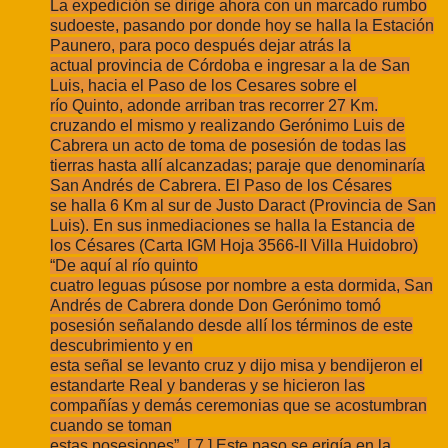
La expedición se dirige ahora con un marcado rumbo
sudoeste, pasando por
donde hoy se halla la Estación
Paunero, para poco después dejar atrás la
actual
provincia de Córdoba e ingresar a la de San
Luis, hacia el Paso de los Cesares sobre el
río Quinto, adonde arriban tras recorrer 27 Km.
cruzando el mismo y realizando
Gerónimo Luis de
Cabrera un acto de toma de posesión de todas las
tierras hasta allí
alcanzadas; paraje que denominaría
San Andrés de Cabrera. El Paso de los Césares
se
halla 6 Km al sur de Justo Daract (Provincia de San
Luis). En sus inmediaciones se halla
la Estancia de
los Césares (Carta IGM Hoja 3566-II Villa Huidobro)
“De aquí al río quinto
cuatro leguas púsose por nombre a esta dormida, San
Andrés de Cabrera donde Don
Gerónimo tomó
posesión señalando desde allí los términos de este
descubrimiento y en
esta señal se levanto cruz y dijo misa y bendijeron el
estandarte Real y banderas y se
hicieron las
compañías y demás ceremonias que se acostumbran
cuando se toman
estas posesiones”. [ 7 ] Este paso se erigía en la