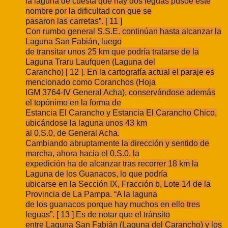
la laguna de cuesta que hay dos leguas pusoe este
nombre por la dificultad con que se
pasaron las carretas”. [ 11 ]
Con rumbo general S.S.E. continúan hasta alcanzar la
Laguna San Fabián, luego
de transitar unos 25 km que podría tratarse de la
Laguna Traru Laufquen (Laguna del
Carancho) [ 12 ]. En la cartografía actual el paraje es
mencionado como Coranchos (Hoja
IGM 3764-IV General Acha), conservándose además
el topónimo en la forma de
Estancia El Carancho y Estancia El Carancho Chico,
ubicándose la laguna unos 43 km
al 0,S.0, de General Acha.
Cambiando abruptamente la dirección y sentido de
marcha, ahora hacia el 0.S.0, la
expedición ha de alcanzar tras recorrer 18 km la
Laguna de los Guanacos, lo que podría
ubicarse en la Sección IX, Fracción b, Lote 14 de la
Provincia de La Pampa. “A la laguna
de los guanacos porque hay muchos en ello tres
leguas”. [ 13 ] Es de notar que el tránsito
entre Laguna San Fabián (Laguna del Carancho) y los