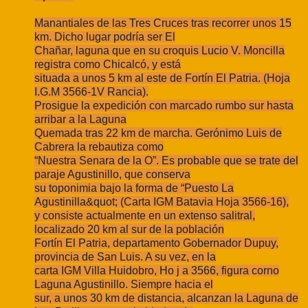
Manantiales de las Tres Cruces tras recorrer unos 15
km. Dicho lugar podría ser El
Chañar, laguna que en su croquis Lucio V. Moncilla
registra como Chicalcó, y está
situada a unos 5 km al este de Fortín El Patria. (Hoja
I.G.M 3566-1V Rancia).
Prosigue la expedición con marcado rumbo sur hasta
arribar a la Laguna
Quemada tras 22 km de marcha. Gerónimo Luis de
Cabrera la rebautiza como
“Nuestra Senara de la O”. Es probable que se trate del
paraje Agustinillo, que conserva
su toponimia bajo la forma de “Puesto La
Agustinilla&quot; (Carta IGM Batavia Hoja 3566-16),
y consiste actualmente en un extenso salitral,
localizado 20 km al sur de la población
Fortín El Patria, departamento Gobernador Dupuy,
provincia de San Luis. A su vez, en la
carta IGM Villa Huidobro, Ho j a 3566, figura corno
Laguna Agustinillo. Siempre hacia el
sur, a unos 30 km de distancia, alcanzan la Laguna de