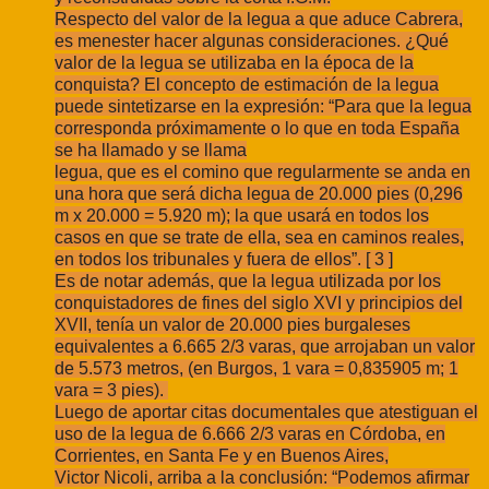
Respecto del valor de la legua a que aduce Cabrera,
es menester hacer algunas
consideraciones. ¿Qué
valor de la legua se utilizaba en la época de la
conquista? El
concepto de estimación de la legua
puede sintetizarse en la expresión: “Para que la
legua
corresponda próximamente o lo que en toda España
se ha llamado y se llama
legua, que es el comino que regularmente se anda en
una hora que será dicha legua de
20.000 pies (0,296
m x 20.000 = 5.920 m); la que usará en todos los
casos en que se
trate de ella, sea en caminos reales,
en todos los tribunales y fuera de ellos”. [ 3 ]
Es de notar además, que la legua utilizada por los
conquistadores de fines del
siglo XVI y principios del
XVII, tenía un valor de 20.000 pies burgaleses
equivalentes a
6.665 2/3 varas, que arrojaban un valor
de 5.573 metros, (en Burgos, 1 vara = 0,835905
m; 1
vara = 3 pies).
Luego de aportar citas documentales que atestiguan el
uso de la
legua de 6.666 2/3 varas en Córdoba, en
Corrientes, en Santa Fe y en Buenos Aires,
Victor Nicoli, arriba a la conclusión: “Podemos afirmar