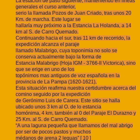
La estación de paso siguiente, manteniendo en líneas
generales el curso anterior,
serio la llamada Pozos de Juan Criado, tras unos 20
Km. de marcha. Este lugar se
hallaría muy próximo a la Estancia La Holanda, a 14
km al S. de Carro Quemado.
Continuando hacia el sur, tras 11 km de recorrido, la
expedición alcanza el paraje
llamado Malabrigo, cuya toponimia no solo se
conserva actualmente bajo la forma de
Estancia Malabrigo (Hoja IGM - 3766-II Victorica), sino
que se erige en uno de los
topónimos mas antiguos de voz española en la
provincia de La Pampa (1620-1621),
Esta situación reafirma nuestra certidumbre acerca del
comino seguido por la expedición
de Gerónimo Luis de Carera. Este sitio se halla
ubicado unos 3 km al O. de lo estancia
homónima, 4 km, también al 0 del Paraje El Durazno y
25 Km. al S. de Carro Quemado.
“A una laguna pequeña que llamamos del mal abrigo
por ser de pocos pastos y muchos
médanos de arena 2 leguas” [ 10 ]