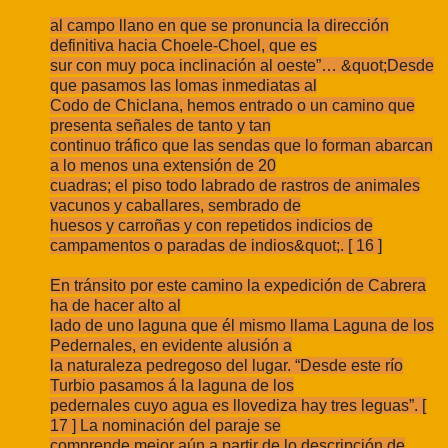
al campo llano en que se pronuncia la dirección
definitiva hacia Choele-Choel, que es
sur con muy poca inclinación al oeste”… &quot;Desde
que pasamos las lomas inmediatas al
Codo de Chiclana, hemos entrado o un camino que
presenta señales de tanto y tan
continuo tráfico que las sendas que lo forman abarcan
a lo menos una extensión de 20
cuadras; el piso todo labrado de rastros de animales
vacunos y caballares, sembrado de
huesos y carroñas y con repetidos indicios de
campamentos o paradas de indios&quot;. [ 16 ]
En tránsito por este camino la expedición de Cabrera
ha de hacer alto al
lado de uno laguna que él mismo llama Laguna de los
Pedernales, en evidente alusión a
la naturaleza pedregoso del lugar. “Desde este río
Turbio pasamos á la laguna de los
pedernales cuyo agua es llovediza hay tres leguas”. [
17 ] La nominación del paraje se
comprende mejor aún a partir de lo descripción de